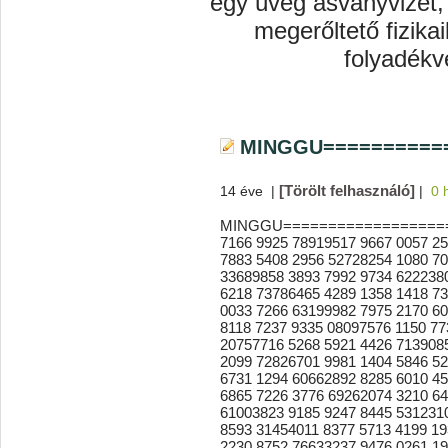
egy üveg ásványvizet,
megerőltető fizika
folyadékv
MINGGU==========
[Törölt felhasználó]
14 éve
|
|
0 
MINGGU====================
7166 9925 78919517 9667 0057 2
7883 5408 2956 52728254 1080 70
33689858 3893 7992 9734 622238
6218 73786465 4289 1358 1418 7
0033 7266 63199982 7975 2170 6
8118 7237 9335 08097576 1150 77
20757716 5268 5921 4426 713908
2099 72826701 9981 1404 5846 5
6731 1294 60662892 8285 6010 4
6865 7226 3776 69262074 3210 64
61003823 9185 9247 8445 531231
8593 31454011 8377 5713 4199 1
2230 8752 76633237 9476 0261 1