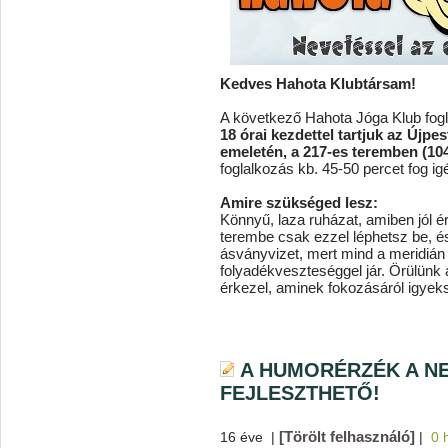
Kedves Hahota Klubtársam!
A következő Hahota Jóga Klub fogl
18 órai kezdettel tartjuk az Újp
emeletén, a 217-es teremben (104
foglalkozás kb. 45-50 percet fog igé
Amire szükséged lesz:
Könnyű, laza ruházat, amiben jól ér
terembe csak ezzel léphetsz be, é
ásványvizet, mert mind a meridián 
folyadékveszteséggel jár. Örülünk 
érkezel, aminek fokozásáról igye
A HUMORÉRZÉK A N
FEJLESZTHETŐ!
[Törölt felhasználó]
16 éve
|
|
0 