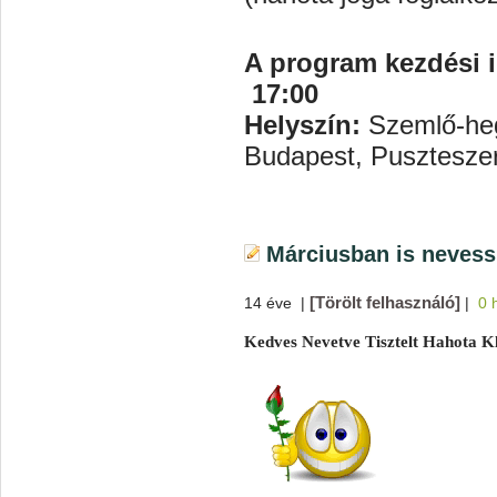
A program kezdési i
17:00
Helyszín:
Szemlő-heg
Budapest, Puszteszeri
Márciusban is nevess
[Törölt felhasználó]
14 éve
|
|
0 
Kedves Nevetve Tisztelt Hahota K