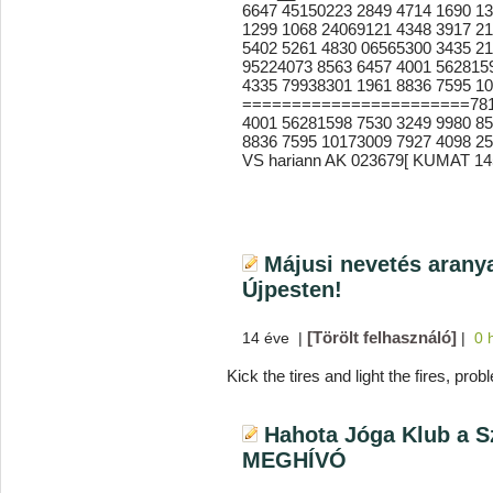
6647 45150223 2849 4714 1690 1
1299 1068 24069121 4348 3917 2
5402 5261 4830 06565300 3435 21
95224073 8563 6457 4001 562815
4335 79938301 1961 8836 7595 1
=======================7817 
4001 56281598 7530 3249 9980 8
8836 7595 10173009 7927 4098 25
VS hariann AK 023679[ KUMAT 14
Májusi nevetés arany
Újpesten!
[Törölt felhasználó]
14 éve
|
|
0 
Kick the tires and light the fires, prob
Hahota Jóga Klub a S
MEGHÍVÓ