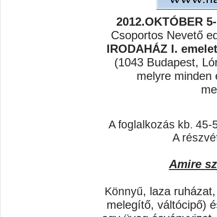
2012.OKTÓBER 5-
Csoportos Nevető ed
IRODAHÁZ
I. emele
(
1043 Budapest, Lór
melyre minden é
me
A foglalkozás kb. 45-
A részvé
Amire sz
, laza ruházat
Könnyű
melegítő, váltócipő) 