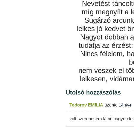
Nevetést táncolt
míg megnyílt a l
Sugárzó arcunk
lelkes jó kedvet 
Nagyot dobban a 
tudatja az érzést
Nincs félelem, h
b
nem veszek el tö
lelkesen, vidám
Utolsó hozzászólás
Todorov EMILIA
üzente
14 éve
volt szerencsém látni. nagyon tets