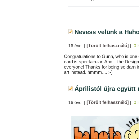
Nevess velünk a Haho
[Törölt felhasználó]
16 éve
|
|
0 
Congratulations to Gunn, who is one of
card is spectacular. And... the Desi
everyone! Thanks for being so darn 
art instead. hmmm.... :-)
Áprilistól újra együtt
[Törölt felhasználó]
16 éve
|
|
0 