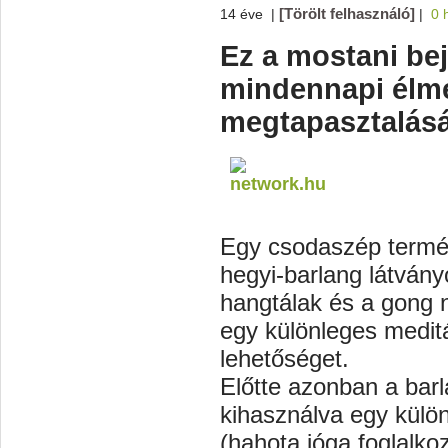
[Törölt felhasználó]
14 éve
|
|
0 
Ez a mostani be
mindennapi élm
megtapasztalásár
Egy csodaszép termés
hegyi-barlang látvány
hangtálak és a gong n
egy különleges meditá
lehetőséget.
Előtte azonban a barl
kihasználva egy külö
(hahota jóga foglalkoz