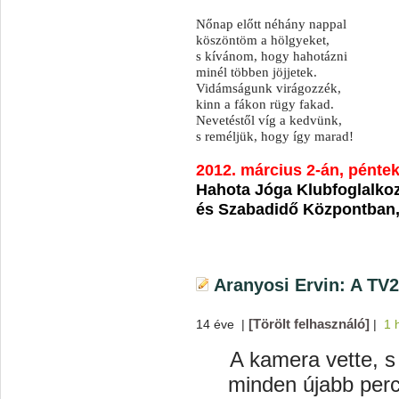
Nőnap előtt néhány nappal
köszöntöm a hölgyeket,
s kívánom, hogy hahotázni
minél többen jöjjetek.
Vidámságunk virágozzék,
kinn a fákon rügy fakad.
Nevetéstől víg a kedvünk,
s reméljük, hogy így marad!
2012. március 2-án, pénte
Hahota Jóga Klubfoglalkozá
és Szabadidő Központban, 
Aranyosi Ervin: A TV2
[Törölt felhasználó]
14 éve
|
|
1 
A kamera vette, s
minden újabb perc