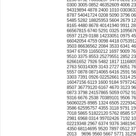
0300 3005 0852 46352609 4006 23
94319894 4878 2400 1010 030363
8787 54041724 0208 5090 3796 0
5485 5282 18825953 5604 2679 1
8165 4480 8678 40141940 9911 28
66567815 6740 5291 0325 109567
0597 2129 0188 14233051 0975 45
66042054 4759 0098 4418 075391
3503 86636562 2084 3533 6341 4
9347 6759 11650212 1697 9009 76
9510 3375 8553 25279551 2852 23
62661652 7926 5482 1817 111680
2763 50314309 3143 2727 6051 7
5557 0878 08714065 6416 2591 5
3303 7391 0926 02252661 5314 25
16047156 6119 1600 9184 979724
8507 36779120 6167 4670 3123 9
0873 3798 24157865 5059 0752 9
9316 6676 2538 70389101 9506 76
56060225 8985 1324 6505 222934
3586 62595757 4355 3118 9791 1
7018 5865 51822120 5762 8585 5
2981 6968 0314 99702426 7192 10
02219348 2967 6374 9376 348194
4350 68114695 9520 7897 0512 3
2013__9696 9560 5667 5771 3129