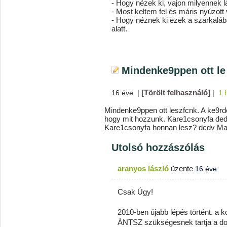
- Hogy nézek ki, vajon milyennek 
- Most keltem fel és máris nyúzott 
- Hogy néznek ki ezek a szarkalá
alatt.
Mindenke9ppen ott le
[Törölt felhasználó]
16 éve
|
|
1 
Mindenke9ppen ott leszfcnk. A ke9r
hogy mit hozzunk. Kare1csonyfa ded
Kare1csonyfa honnan lesz? dcdv Ma
Utolsó hozzászólás
aranyos lászló
üzente
16 éve
Csak Úgy!
2010-ben újabb lépés történt. a 
ÁNTSZ szükségesnek tartja a dol