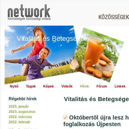
Vitalitás és Betegségek
Nyitó
Tagok
Képek
Videók
Hírek
Fórum
Linkek
Vitalitás és Betegsége
Régebbi hírek
2025. január
2023. augusztus
Októbertől újra lesz 
2022. március
2022. február
foglalkozás Újpesten