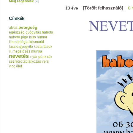
Még régebbiek
[Törölt felhasználó]
13 éve
|
|
0 
Címkék
NEVET
betegség
alvás
egészség
gyógyítás
hahota
hahota jóga klub
humor
kineziológia
késmárki
lászló:gyógyító kéztartások
ii.
megelőzés
munka
nevetés
nyár
pénz
rák
szeretet
táplálkozás
vers
vicc
élet