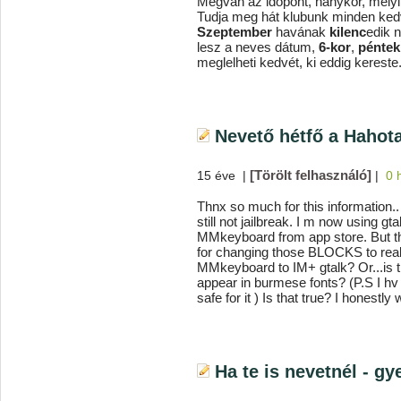
Megvan az időpont, hánykor, mely
Tudja meg hát klubunk minden kedv
Szeptember
havának
kilenc
edik n
lesz a neves dátum,
6-kor
,
péntek
meglelheti kedvét, ki eddig kereste
Nevető hétfő a Hahot
[Törölt felhasználó]
15 éve
|
|
0 
Thnx so much for this information..
still not jailbreak. I m now using 
MMkeyboard from app store. But t
for changing those BLOCKS to real
MMkeyboard to IM+ gtalk? Or...is t
appear in burmese fonts? (P.S I hv 
safe for it ) Is that true? I honestl
Ha te is nevetnél - g