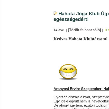
Hahota Jóga Klub Újp
egészségedért!
[Törölt felhasználó]
14 éve
|
|
0 
Kedves Hahota Klubtársam!
Aranyosi Ervin: Szeptemberi Ha
Gyorsan elszállt a nyár, szeptembe
Egy ideje együtt nem is nevetgéltü
De ahogy ígértem, ezúton tudatom