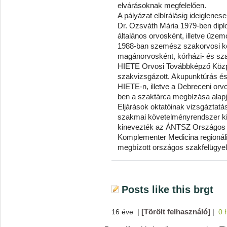
elvárásoknak megfelelően.
A pályázat elbírálásig ideiglenes
Dr. Ozsváth Mária 1979-ben dipl
általános orvosként, illetve üzemo
1988-ban szemész szakorvosi ké
magánorvosként, kórházi- és sz
HIETE Orvosi Továbbképző Közp
szakvizsgázott. Akupunktúrás és u
HIETE-n, illetve a Debreceni orv
ben a szaktárca megbízása alapj
Eljárások oktatóinak vizsgáztatás
szakmai követelményrendszer ki
kinevezték az ÁNTSZ Országos S
Komplementer Medicina regionális
megbízott országos szakfelügyel
Posts like this brgt
[Törölt felhasználó]
16 éve
|
|
0 