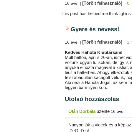
[Törölt felhasználó]
16 éve
|
|
0 
This post has helped me think tghins
Gyere és nevess!
[Törölt felhasználó]
16 éve
|
|
1 
Kedves Hahota Klubtársam!
Múlt hétfőn, április 26-án, ismét v
voltunk ugyan túl sokan, de így is
anyuka elhozta magával a kisfiát, 
leült a háttérben. Ahogy elkezdtük 
felszabadultan kacagott velünk, ho
Aki nézi a Hahota Jógát, az sem tu
legyen bármilyen korú.
Utolsó hozzászólás
Oláh Borbála
üzente
16 éve
Nagyon jók a viccek és a kép az 
:D :D :D :))