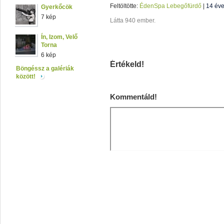
Feltöltötte:
ÉdenSpa Lebegőfürdő
|
14 év
Gyerkőcök
7 kép
Látta 940 ember.
Ín, Izom, Velő
Torna
6 kép
Értékeld!
Böngéssz a galériák
között!
Kommentáld!