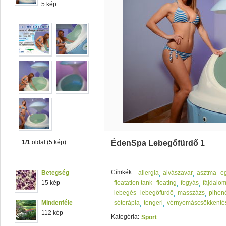
5 kép
1/1
oldal (5 kép)
ÉdenSpa Lebegőfürdő 1
Címkék:
Betegség
allergia
alvászavar
asztma
e
15 kép
floatation tank
floating
fogyás
fájdalom
lebegés
lebegőfürdő
masszázs
pihen
Mindenféle
sóterápia
tengeri
vérnyomáscsökkenté
112 kép
Kategória:
Sport