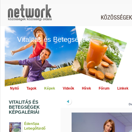
Vitalitás és Betegségek
Nyitó
Tagok
Képek
Videók
Hírek
Fórum
Linkek
VITALITÁS ÉS
Di
BETEGSÉGEK
KÉPGALÉRIÁI
ÉdenSpa
Lebegőfürdő