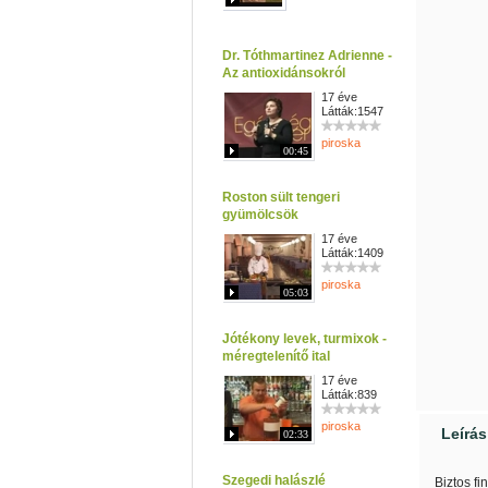
Dr. Tóthmartinez Adrienne -
Az antioxidánsokról
17 éve
Látták:1547
piroska
00:45
Roston sült tengeri
gyümölcsök
17 éve
Látták:1409
piroska
05:03
Jótékony levek, turmixok -
méregtelenítő ital
17 éve
Látták:839
piroska
Leírás
02:33
Szegedi halászlé
Biztos fi