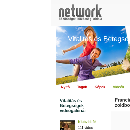
Vitalitás és Betegs
Nyitó
Tagok
Képek
Videók
Franci
Vitalitás és
zoldbo
Betegségek
videógalériái
Klubvideók
111 videó