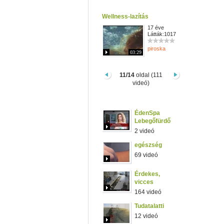
Wellness-lazítás
17 éve
Látták:1017
piroska
03:29
11/14
oldal (111
videó)
ÉdenSpa
Lebegőfürdő
2 videó
egészség
69 videó
Érdekes,
vicces
164 videó
Tudatalatti
12 videó