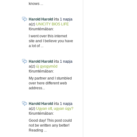
knows ...
Harold Harold
írta
1 napja
a(z)
UNICITY BIOS LIFE
fórumtémában:
I went over this internet
site and I believe you have
a lot of ...
Harold Harold
írta
1 napja
a(z)
új gyogymód
fórumtémában:
My partner and I stumbled
over here different web
address...
Harold Harold
írta
1 napja
a(z)
Ugyan ott, ugyan úgy?
fórumtémában:
Good day! This post could
not be written any better!
Reading ...