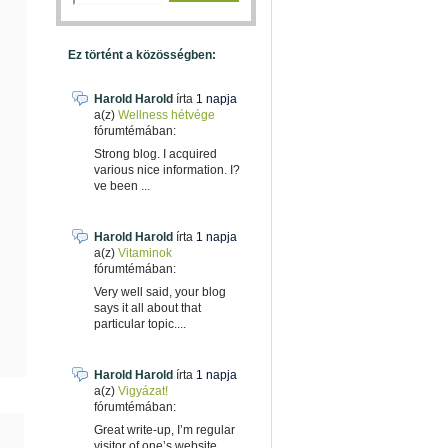
Ez történt a közösségben:
Harold Harold
írta
1 napja
a(z)
Wellness hétvége
fórumtémában:
Strong blog. I acquired
various nice information. I?
ve been ...
Harold Harold
írta
1 napja
a(z)
Vitaminok
fórumtémában:
Very well said, your blog
says it all about that
particular topic....
Harold Harold
írta
1 napja
a(z)
Vigyázat!
fórumtémában:
Great write-up, I’m regular
visitor of one’s website, ...