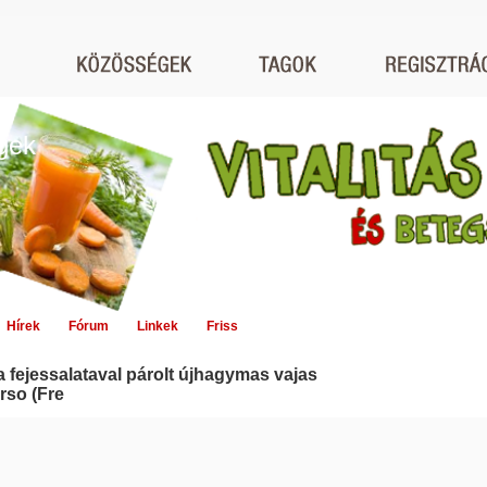
égek
Hírek
Fórum
Linkek
Friss
a fejessalataval párolt újhagymas vajas
rso (Fre