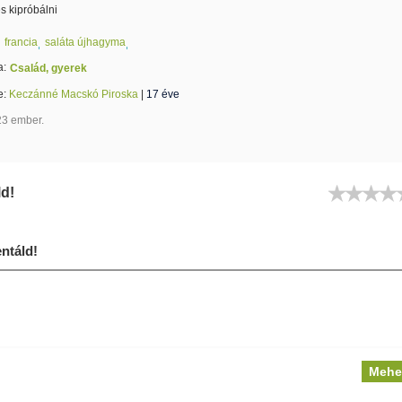
 kipróbálni
francia
saláta újhagyma
a:
Család, gyerek
te:
Keczánné Macskó Piroska
|
17 éve
23 ember.
ld!
táld!