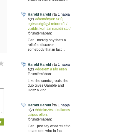
Harold Harold
írta
1 napja
a(z)
Vélemények az új
egészségügyi reformról /
vizitdíj, kórházi napidíj stb:/
fórumtémában:
Can I merely say thats a
relief to discover
somebody that in fact ...
Harold Harold
írta
1 napja
a(z)
Védelem a rák ellen
fórumtémában:
Like the comic greats, the
duo gives Gamble and
Hoitz a kind...
Harold Harold
írta
1 napja
a(z)
Védekezés a kullancs
csípés ellen.
fórumtémában:
Can I just say what relief to
locate one who in fact