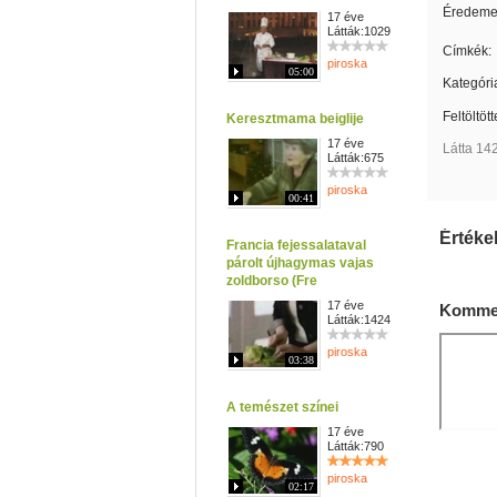
Éredemes
17 éve
Látták:1029
Címkék:
piroska
05:00
Kategóri
Feltöltöt
Keresztmama beiglije
17 éve
Látta 14
Látták:675
piroska
00:41
Értéke
Francia fejessalataval
párolt újhagymas vajas
zoldborso (Fre
17 éve
Kommen
Látták:1424
piroska
03:38
A temészet színei
17 éve
Látták:790
piroska
02:17