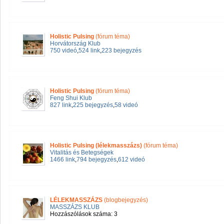
Holistic Pulsing
(fórum téma)
Horvátország Klub
750 videó
,
524 link
,
223 bejegyzés
Holistic Pulsing
(fórum téma)
Feng Shui Klub
827 link
,
225 bejegyzés
,
58 videó
Holistic Pulsing (lélekmasszázs)
(fórum téma)
Vitalitás és Betegségek
1466 link
,
794 bejegyzés
,
612 videó
LÉLEKMASSZÁZS
(blogbejegyzés)
MASSZÁZS KLUB
Hozzászólások száma: 3