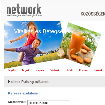
Vitalitás és Betegségek
Nyitó
Tagok
Képek
Videók
Hírek
Fórum
Linkek
Holistic Pulsing találatok
Keresés szűkítése
Kulcsszavak: