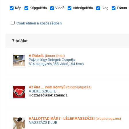
Kép
Képgaléria
Videó
Videógaléria
Blog
Fórum
Csak ebben a közösségben
7 találat
A Rákról.
(fórum téma)
Pajzsmirigy Betegek Csoprtja
614 bejegyzés
,
368 videó
,
194 téma
Az élet … nem könnyű
(blogbejegyzés)
A BÉKE SZIGETE
Hozzászólások száma: 1
HALLOTTAD MÁR? - LÉLEKMASSZÁZS!
(blogbejegyzés)
MASSZÁZS KLUB