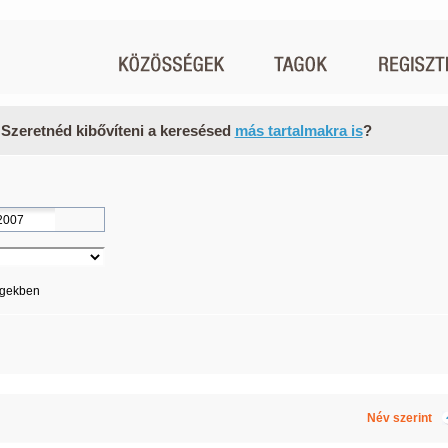
 Szeretnéd kibővíteni a keresésed
más tartalmakra is
?
égekben
Név szerint