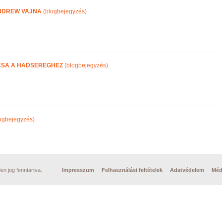
NDREW VAJNA
(blogbejegyzés)
CSA A HADSEREGHEZ
(blogbejegyzés)
ogbejegyzés)
n jog fenntartva.
Impresszum
Felhasználási feltételek
Adatvédelem
Méd