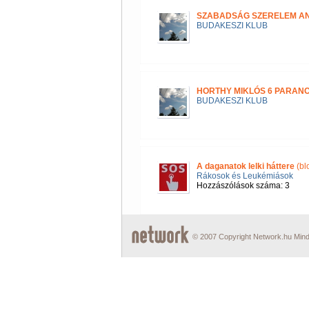
SZABADSÁG SZERELEM A
BUDAKESZI KLUB
HORTHY MIKLÓS 6 PARAN
BUDAKESZI KLUB
A daganatok lelki háttere
(bl
Rákosok és Leukémiások
Hozzászólások száma: 3
© 2007 Copyright Network.hu Minde