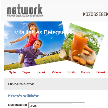
Vitalitás és Betegségek
Nyitó
Tagok
Képek
Videók
Hírek
Fórum
Linkek
Orvos találatok
Keresés szűkítése
Kulcsszavak: