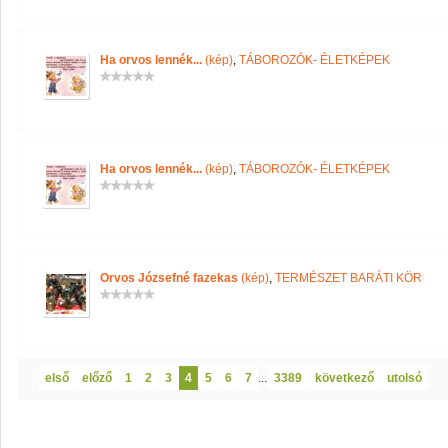
Ha orvos lennék...
(kép)
,
TÁBOROZÓK- ÉLETKÉPEK
Ha orvos lennék...
(kép)
,
TÁBOROZÓK- ÉLETKÉPEK
Orvos Józsefné fazekas
(kép)
,
TERMÉSZET BARÁTI KÖR
első
előző
1
2
3
4
5
6
7
...
3389
következő
utolsó