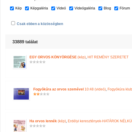
Kép
Képgaléria
Videó
Videógaléria
Blog
Fórum
Csak ebben a közösségben
33889 találat
EGY ORVOS KÖNYÖRGÉSE
(kép)
,
HIT REMÉNY SZERETET
Fogyókúra az orvos szemével
10:48 (videó)
,
Fogyókúra klu
Ha orvos lennék
(kép)
,
Erdélyi keresztények-HATÁROK NÉLK