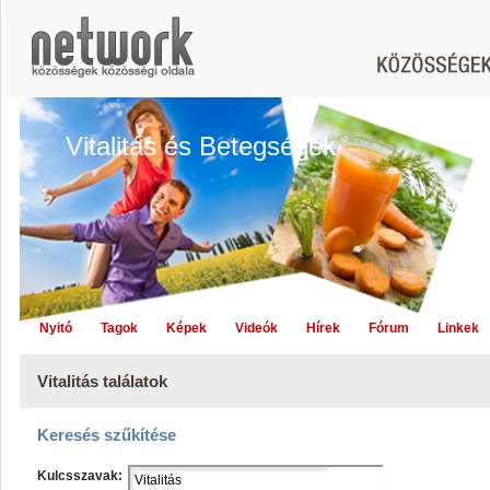
Vitalitás és Betegségek
Nyitó
Tagok
Képek
Videók
Hírek
Fórum
Linkek
Vitalitás találatok
Keresés szűkítése
Kulcsszavak: