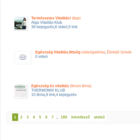
Természetes Vitalitás!
(tipp)
Alga Vitalitás Klub
36 bejegyzés
,
6 videó
,
5 link
Egészség Vitalitás,fittség
(videógaléria)
,
Ébredő Szívek
0 videó
Egészség és vitalitás
(fórum téma)
THERMOMIX KLUB
10 téma
,
9 link
,
4 bejegyzés
1
2
3
4
5
6
7
...
189
következő
utolsó