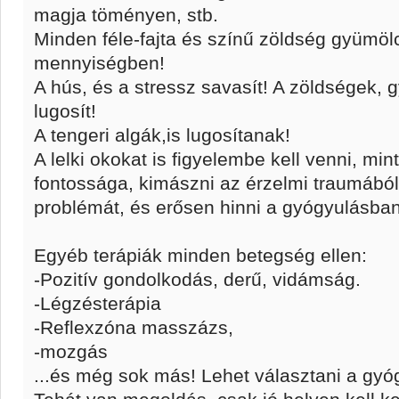
magja töményen, stb.
Minden féle-fajta és színű zöldség gyümöl
mennyiségben!
A hús, és a stressz savasít! A zöldségek,
lugosít!
A tengeri algák,is lugosítanak!
A lelki okokat is figyelembe kell venni, mint
fontossága, kimászni az érzelmi traumából
problémát, és erősen hinni a gyógyulásban
Egyéb terápiák minden betegség ellen:
-Pozitív gondolkodás, derű, vidámság.
-Légzésterápia
-Reflexzóna masszázs,
-mozgás
...és még sok más! Lehet választani a gy