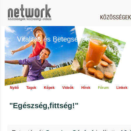
Vitalitás és Betegségek
Nyitó
Tagok
Képek
Videók
Hírek
Fórum
Linkek
"Egészség,fittség!"