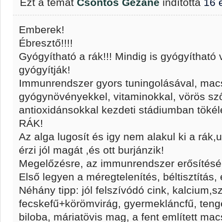
Ezt a témát
Csontos Gézáné
indította
16 
Emberek!
Ébresztő!!!!
Gyógyítható a rák!!! Mindig is gyógyítható
gyógyítják!
Immunrendszer gyors tuningolásával, ma
gyógynövényekkel, vitaminokkal, vörös sz
antioxidánsokkal kezdeti stádiumban tö
RÁK!
Az alga lugosít és igy nem alakul ki a rák
érzi jól magát ,és ott burjánzik!
Megelőzésre, az immunrendszer erősítésére
Első legyen a méregtelenítés, béltisztítás, 
Néhány tipp: jól felszívódó cink, kalcium,s
fecskefű+körömvirág, gyermekláncfű, tenger
biloba, máriatövis mag, a fent említett ma