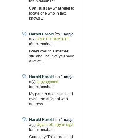
fórumtémában:
Can I just say what relief to
locate one who in fact
knows ...
Harold Harold
írta
1 napja
a(z)
UNICITY BIOS LIFE
fórumtémában:
I went over this internet
site and I believe you have
a lot of ...
Harold Harold
írta
1 napja
a(z)
új gyogymód
fórumtémában:
My partner and I stumbled
over here different web
address...
Harold Harold
írta
1 napja
a(z)
Ugyan ott, ugyan úgy?
fórumtémában:
Good day! This post could