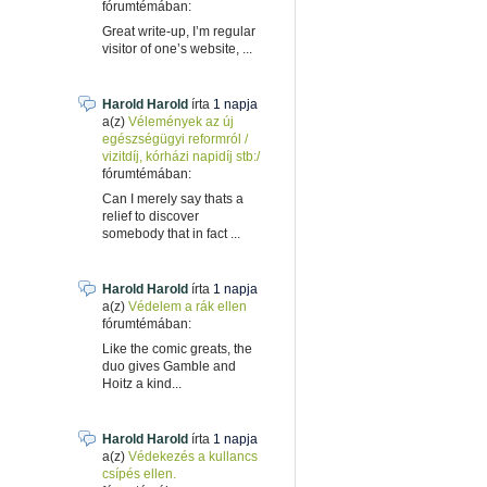
fórumtémában:
Great write-up, I’m regular
visitor of one’s website, ...
Harold Harold
írta
1 napja
a(z)
Vélemények az új
egészségügyi reformról /
vizitdíj, kórházi napidíj stb:/
fórumtémában:
Can I merely say thats a
relief to discover
somebody that in fact ...
Harold Harold
írta
1 napja
a(z)
Védelem a rák ellen
fórumtémában:
Like the comic greats, the
duo gives Gamble and
Hoitz a kind...
Harold Harold
írta
1 napja
a(z)
Védekezés a kullancs
csípés ellen.