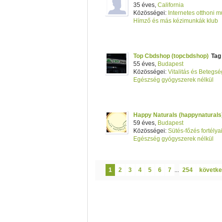
35 éves,
California
Közösségei:
Internetes otthoni 
Hímző és más kézimunkák klub
Top Cbdshop (topcbdshop)
Tag
55 éves,
Budapest
Közösségei:
Vitalitás és Betegs
Egészség gyógyszerek nélkül
Happy Naturals (happynaturals
59 éves,
Budapest
Közösségei:
Sütés-főzés fortélya
Egészség gyógyszerek nélkül
1
2
3
4
5
6
7
...
254
követke