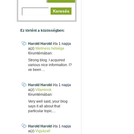
Ez történt a közösségben:
Harold Harold
írta
1 napja
a(z)
Wellness hétvége
fórumtémában:
Strong blog. I acquired
various nice information. I?
ve been ...
Harold Harold
írta
1 napja
a(z)
Vitaminok
fórumtémában:
Very well said, your blog
says it all about that
particular topic....
Harold Harold
írta
1 napja
a(z)
Vigyázat!