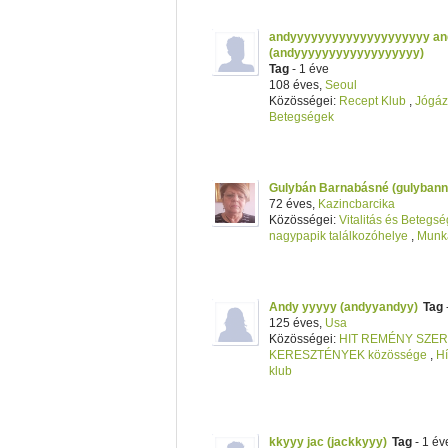
andyyyyyyyyyyyyyyyyyyyy a
(andyyyyyyyyyyyyyyyyyy)
Tag
- 1 éve
108 éves,
Seoul
Közösségei:
Recept Klub
,
Jógáz
Betegségek
Gulybán Barnabásné (gulybann
72 éves,
Kazincbarcika
Közösségei:
Vitalitás és Betegs
nagypapik találkozóhelye
,
Munka
Andy yyyyy (andyyandyy)
Tag
125 éves,
Usa
Közösségei:
HIT REMÉNY SZE
KERESZTÉNYEK közössége
,
H
klub
kkyyy jac (jackkyyy)
Tag
- 1 év