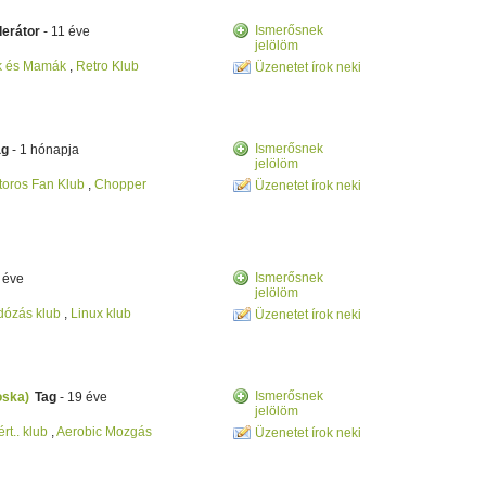
Ismerősnek
erátor
- 11 éve
jelölöm
k és Mamák
,
Retro Klub
Üzenetet írok neki
Ismerősnek
ag
- 1 hónapja
jelölöm
oros Fan Klub
,
Chopper
Üzenetet írok neki
Ismerősnek
 éve
jelölöm
dózás klub
,
Linux klub
Üzenetet írok neki
Ismerősnek
oska)
Tag
- 19 éve
jelölöm
rt.. klub
,
Aerobic Mozgás
Üzenetet írok neki