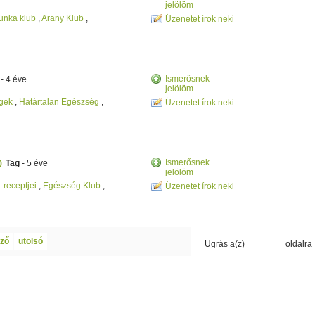
jelölöm
munka klub
,
Arany Klub
,
Üzenetet írok neki
Ismerősnek
- 4 éve
jelölöm
égek
,
Határtalan Egészség
,
Üzenetet írok neki
Ismerősnek
)
Tag
- 5 éve
jelölöm
i-receptjei
,
Egészség Klub
,
Üzenetet írok neki
ző
utolsó
Ugrás a(z)
oldalra