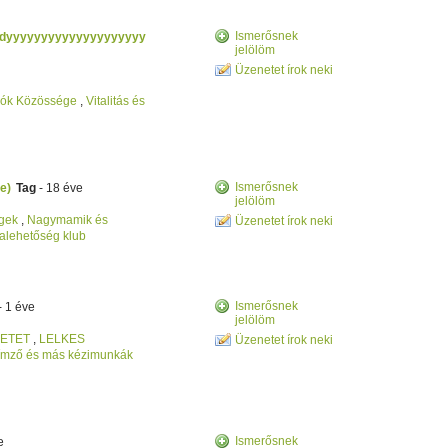
Ismerősnek
ndyyyyyyyyyyyyyyyyyyyy
jelölöm
Üzenetet írok neki
ók Közössége
,
Vitalitás és
Ismerősnek
e)
Tag
- 18 éve
jelölöm
égek
,
Nagymamik és
Üzenetet írok neki
lehetőség klub
Ismerősnek
- 1 éve
jelölöm
RETET
,
LELKES
Üzenetet írok neki
ímző és más kézimunkák
Ismerősnek
e