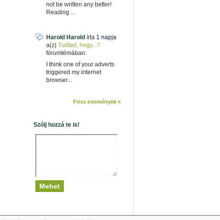
not be written any better!
Reading ...
Harold Harold
írta
1 napja
a(z)
Tudtad, hogy...?
fórumtémában:
I think one of your adverts
triggered my internet
browser...
Friss események »
Szólj hozzá te is!