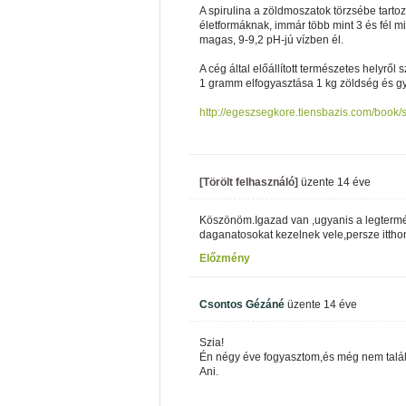
A spirulina a zöldmoszatok törzsébe tartoz
életformáknak, immár több mint 3 és fél mi
magas, 9-9,2 pH-jú vízben él.
A cég által előállított természetes hely
1 gramm elfogyasztása 1 kg zöldség és g
http://egeszsegkore.tiensbazis.com/book/
[Törölt felhasználó]
üzente
14 éve
Köszönöm.Igazad van ,ugyanis a legterm
daganatosokat kezelnek vele,persze itthon
Előzmény
Csontos Gézáné
üzente
14 éve
Szia!
Én négy éve fogyasztom,és még nem találta
Ani.