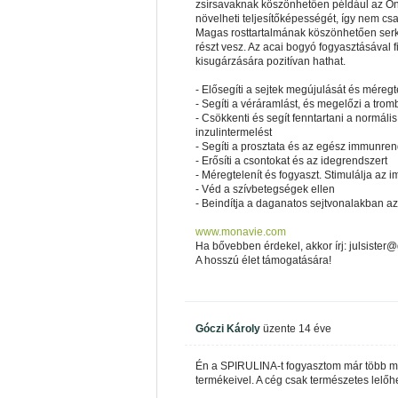
zsírsavaknak köszönhetően például az Ön s
növelheti teljesítőképességét, így nem cs
Magas rosttartalmának köszönhetően serke
részt vesz. Az acai bogyó fogyasztásával fi
kisugárzására pozitívan hathat.
- Elősegíti a sejtek megújulását és méregte
- Segíti a véráramlást, és megelőzi a trom
- Csökkenti és segít fenntartani a normál
inzulintermelést
- Segíti a prosztata és az egész immunre
- Erősíti a csontokat és az idegrendszert
- Méregtelenít és fogyaszt. Stimulálja az
- Véd a szívbetegségek ellen
- Beindítja a daganatos sejtvonalakban az
www.monavie.com
Ha bővebben érdekel, akkor írj: julsister
A hosszú élet támogatására!
Góczi Károly
üzente
14 éve
Én a SPIRULINA-t fogyasztom már több mi
termékeivel. A cég csak természetes lelő