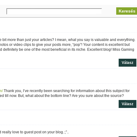
e bit more than just your articles? I mean, what you say is valuable and everything.
tos or video clips to give your posts more, “pop”! Your content is excellent but
d definitely be one of the most beneficial in its niche. Excellent blog! Miss Gaming
Válasz
m/
Thank you, I’ve recently been searching for information about this subject for
ed till now. But, what about the bottom line? Are you sure about the source?
Válasz
 really love to guest post on your blog.:;”..