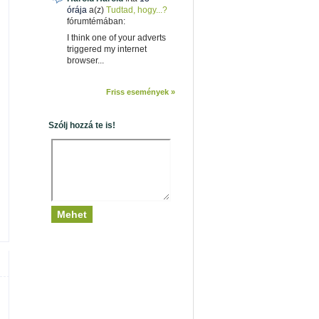
órája
a(z)
Tudtad, hogy...?
fórumtémában:
I think one of your adverts
triggered my internet
browser...
Friss események »
Szólj hozzá te is!