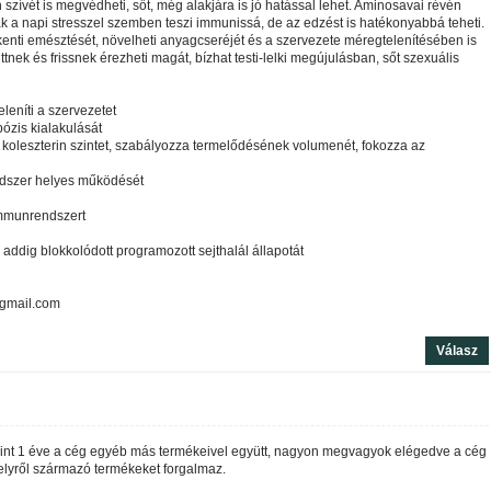
zívét is megvédheti, sőt, még alakjára is jó hatással lehet. Aminosavai révén
ak a napi stresszel szemben teszi immunissá, de az edzést is hatékonyabbá teheti.
nti emésztését, növelheti anyagcseréjét és a szervezete méregtelenítésében is
ttnek és frissnek érezheti magát, bízhat testi-lelki megújulásban, sőt szexuális
leníti a szervezetet
bózis kialakulását
is koleszterin szintet, szabályozza termelődésének volumenét, fokozza az
ndszer helyes működését
 immunrendszert
 addig blokkolódott programozott sejthalál állapotát
@gmail.com
Válasz
nt 1 éve a cég egyéb más termékeivel együtt, nagyon megvagyok elégedve a cég
helyről származó termékeket forgalmaz.