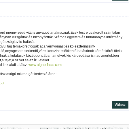
rd mennyiségű vitális anyagot tartalmaznak.Ezek testre gyakorolt számtalan
lmányban vizsgálták és bizonyították.Számos egyetem és tudományos intézmény
egészségjavító hatását.
vül tág témakörét fogják át,a vérnyomást és koleszterinszint-
ítő,anyagcsere serkentő,vércukorszint-csökkentő hatásának kérdéskörét ölelik
állnak a kutatások középpontjában,amelyek kis károsodása is nagymértékben
 fejet,a szívet és az ízületeket.
 link alatt találsz:
www.algae-facts.com
 tisztaságú mikroalgát kedvező áron:
358
Válasz
jog fenntartva.
Impresszum
Felhasználási feltételek
Adatvédelem
M