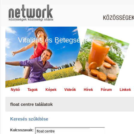
Vitalitás és Betegségek
Nyitó
Tagok
Képek
Videók
Hírek
Fórum
Linkek
float centre találatok
Keresés szűkítése
Kulcsszavak: