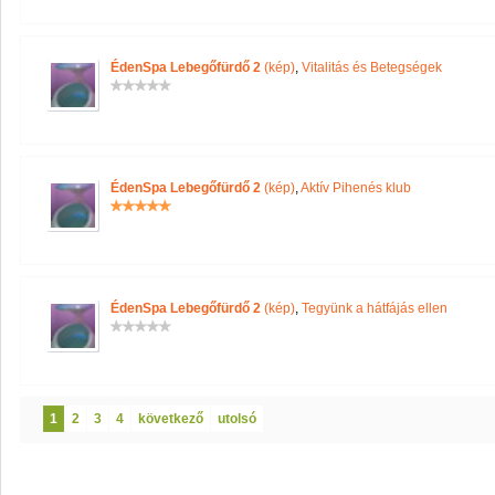
ÉdenSpa Lebegőfürdő 2
(kép)
,
Vitalitás és Betegségek
ÉdenSpa Lebegőfürdő 2
(kép)
,
Aktív Pihenés klub
ÉdenSpa Lebegőfürdő 2
(kép)
,
Tegyünk a hátfájás ellen
1
2
3
4
következő
utolsó