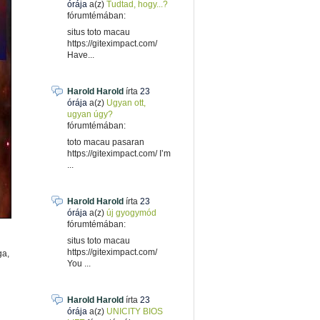
órája
a(z)
Tudtad, hogy...?
fórumtémában:
situs toto macau
https://giteximpact.com/
Have...
Harold Harold
írta
23
órája
a(z)
Ugyan ott,
ugyan úgy?
fórumtémában:
toto macau pasaran
https://giteximpact.com/ I’m
...
Harold Harold
írta
23
órája
a(z)
új gyogymód
fórumtémában:
situs toto macau
https://giteximpact.com/
ga,
You ...
Harold Harold
írta
23
órája
a(z)
UNICITY BIOS