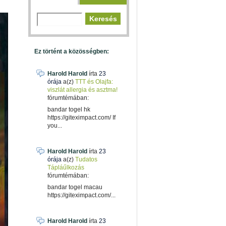
Ez történt a közösségben:
Harold Harold
írta
23
órája
a(z)
TTT és Olajfa:
viszlát allergia és asztma!
fórumtémában:
bandar togel hk
https://giteximpact.com/ If
you...
Harold Harold
írta
23
órája
a(z)
Tudatos
Tápláűlkozás
fórumtémában:
bandar togel macau
https://giteximpact.com/...
Harold Harold
írta
23