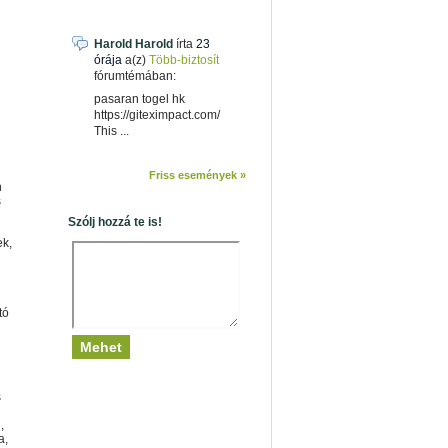
Harold Harold
írta
23
órája
a(z)
Több-biztosít
fórumtémában:
pasaran togel hk
https://giteximpact.com/
This ...
Friss események »
n
s
Szólj hozzá te is!
ek,
tó
s
,
a,