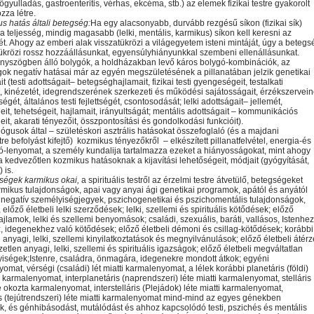
dőgyulladás, gastroenteritis, vérhas, ekcéma, stb.) az elemek fizikai testre gyakorolt
zza létre.
s hatás általi betegség:
Ha egy alacsonyabb, durvább rezgésű síkon (fizikai sík)
 a teljesség, mindig magasabb (lelki, mentális, karmikus) síkon kell keresni az
ét. Ahogy az emberi alak visszatükrözi a világegyetem isteni mintáját, úgy a betegs
tükrözi rossz hozzáállásunkat, egyensúlyhiányunkkal szembeni ellenállásunkat.
ényszögben álló bolygók, a holdházakban levő káros bolygó-kombinációk, az
agok negatív hatásai már az egyén megszületésének a pillanatában jelzik
genetikai
it
(testi adottságait– betegséghajlamait, fizikai testi gyengeségeit, testalkati
t, kinézetét, idegrendszerének szerkezeti és működési sajátosságait, érzékszervei
gét, általános testi fejlettségét, csontosodását; lelki adottságait– jellemét,
it, tehetségeit, hajlamait, irányultságát; mentális adottságait – kommunikációs
it, akarati tényezőit, összpontosítási és gondolkodási funkcióit).
lógusok által – születéskori asztrális hatásokat összefoglaló (és a majdani
e befolyást kifejtő)
kozmikus tényezőkről
– elkészített pillanatfelvétel, energia-és
ó-lenyomat, a személy kundalija tartalmazza ezeket a hiányosságokat, mint ahogy
 kedvezőtlen kozmikus hatásoknak a kijavítási lehetőségeit, módjait (gyógyítását,
 is.
ségek karmikus okai,
a spirituális testről az érzelmi testre átvetülő, betegségeket
mikus tulajdonságok, apai vagy anyai ági genetikai programok, apától és anyától
t negatív személyiségjegyek, pszichogenetikai és pszichomentális tulajdonságok,
előző életbeli lelki szerződések; lelki, szellemi és spirituális kötődések; előző
hajlamok, lelki és szellemi benyomások; családi, szexuális, baráti, vallásos, Istenhez
, idegenekhez való kötődések; előző életbeli démoni és csillag-kötődések; korábbi
i anyagi, lelki, szellemi kinyilatkoztatások és megnyilvánulások; előző életbeli átérz
zetlen anyagi, lelki, szellemi és spirituális igazságok; előző életbeli megváltatlan
iségek;Istenre, családra, önmagára, idegenekre mondott átkok; egyéni
omat, vérségi (családi) lét miatti karmalenyomat, a lélek korábbi planetáris (földi)
ti karmalenyomat, interplanetáris (naprendszeri) léte miatti karmalenyomat, stelláris
e okozta karmalenyomat, interstelláris (Plejádok) léte miatti karmalenyomat,
s (tejútrendszeri) léte miatti karmalenyomat mind-mind az egyes génekben
k, és génhibásodást, mutálódást és ahhoz kapcsolódó testi, pszichés és mentális