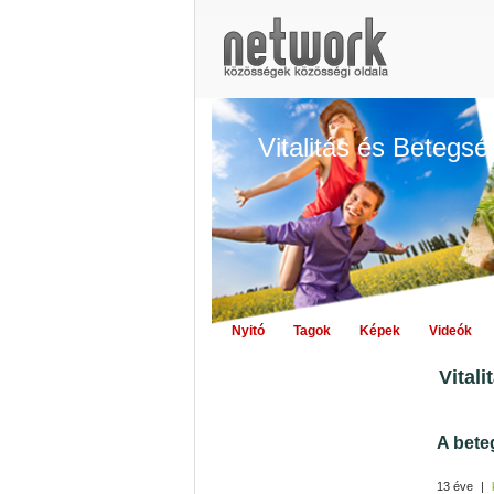
Vitalitás és Betegs
Nyitó
Tagok
Képek
Videók
Vital
A bete
13 éve
|