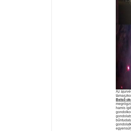
Az ájurv
támaszkod
Belső ok
megrögzöt
hamis ígé
gondolkod
gondolats
bűntudata
gondolatk
egyensúly