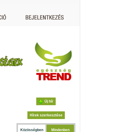
Új hír
Hírek szerkesztése
Közösségben
Mindenben