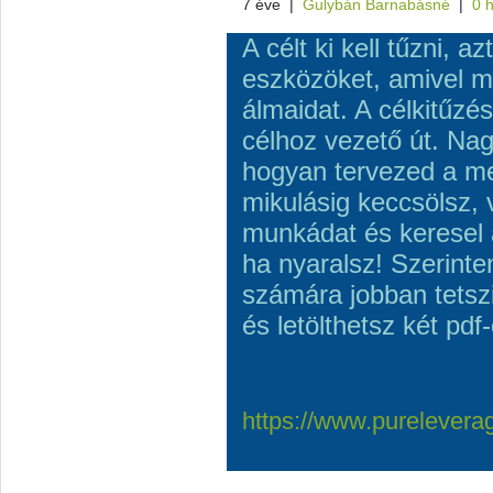
7 éve
|
Gulybán Barnabásné
|
0 
A célt ki kell tűzni, 
eszközöket, amivel m
álmaidat. A célkitűzé
célhoz vezető út. Nag
hogyan tervezed a meg
mikulásig keccsölsz,
munkádat és keresel a
ha nyaralsz! Szerint
számára jobban tetszik
és letölthetsz két pdf-
https://www.purelevera