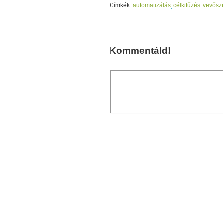
Címkék:
automatizálás
célkitűzés
vevősz
Kommentáld!