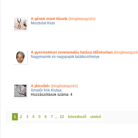
A gének miatt hízunk
(blogbejegyzés)
Mozdulat Klub
A gyermekkori zenetanulás hatása időskorban
(blogbejegyzé
Nagymamik és nagypapik találkozóhelye
A játszótér
(blogbejegyzés)
Amatőr Írók Klubja
Hozzászólások száma: 4
1
2
3
4
5
6
7
...
22
következő
utolsó