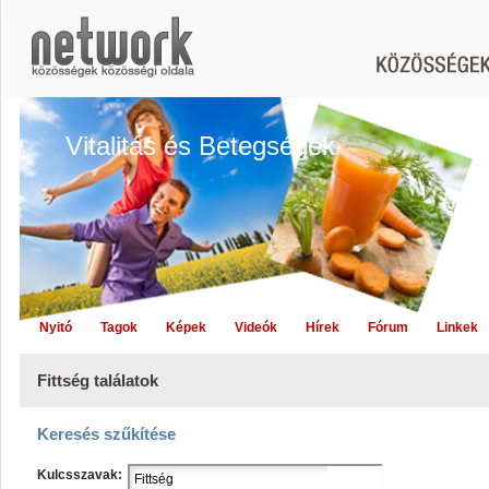
Vitalitás és Betegségek
Nyitó
Tagok
Képek
Videók
Hírek
Fórum
Linkek
Fittség találatok
Keresés szűkítése
Kulcsszavak: