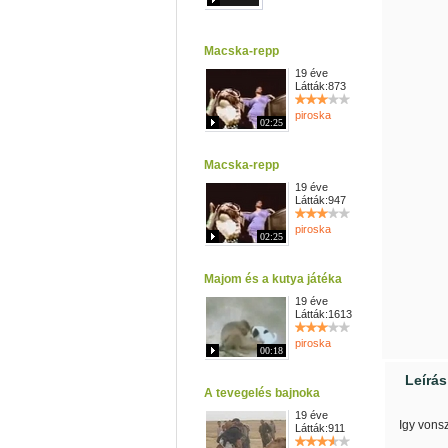
Macska-repp
19 éve
Látták:873
piroska
02:25
Macska-repp
19 éve
Látták:947
piroska
02:25
Majom és a kutya játéka
19 éve
Látták:1613
piroska
00:18
Leírás
A tevegelés bajnoka
19 éve
Igy vons
Látták:911