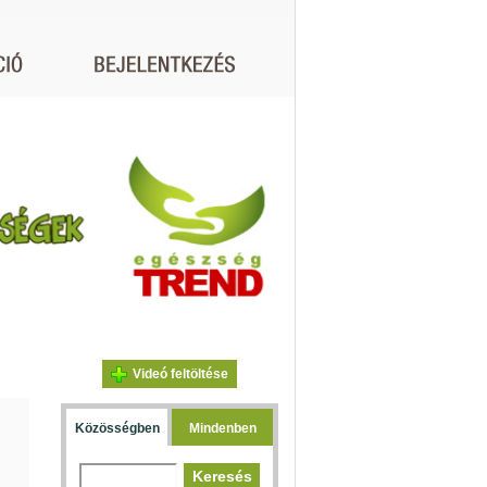
Videó feltöltése
Közösségben
Mindenben