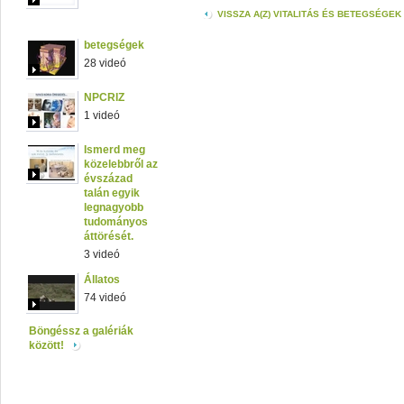
VISSZA A(Z) VITALITÁS ÉS BETEGSÉGE
betegségek
28 videó
NPCRIZ
1 videó
Ismerd meg
közelebbről az
évszázad
talán egyik
legnagyobb
tudományos
áttörését.
3 videó
Állatos
74 videó
Böngéssz a galériák
között!