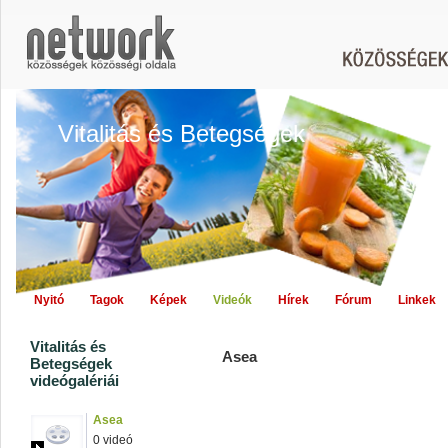
Vitalitás és Betegségek
Nyitó
Tagok
Képek
Videók
Hírek
Fórum
Linkek
Vitalitás és
Asea
Betegségek
videógalériái
Asea
0 videó