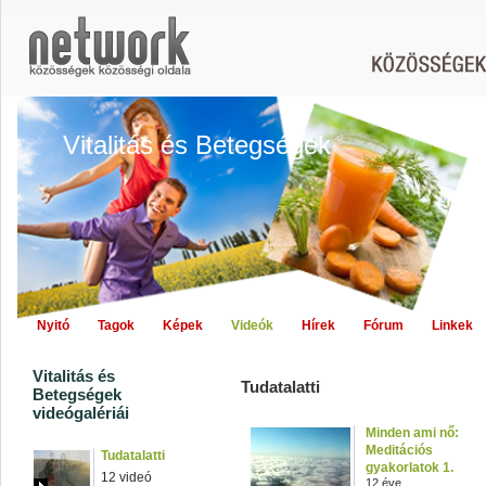
Vitalitás és Betegségek
Nyitó
Tagok
Képek
Videók
Hírek
Fórum
Linkek
Vitalitás és
Tudatalatti
Betegségek
videógalériái
Minden ami nő:
Meditációs
Tudatalatti
gyakorlatok 1.
12 videó
12 éve