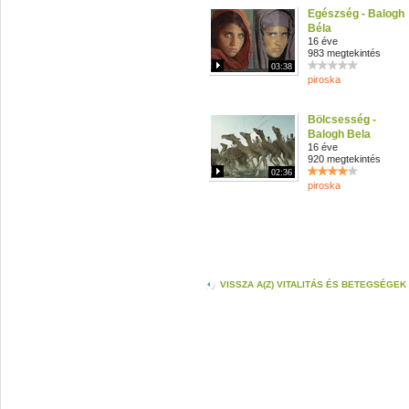
Egészség - Balogh
Béla
16 éve
983 megtekintés
03:38
piroska
Bölcsesség -
Balogh Bela
16 éve
920 megtekintés
02:36
piroska
VISSZA A(Z) VITALITÁS ÉS BETEGSÉGE