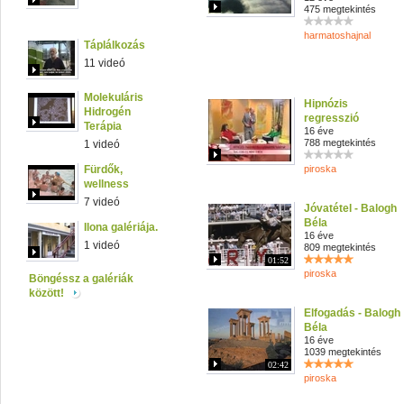
475 megtekintés
harmatoshajnal
Táplálkozás
11 videó
Molekuláris
Hipnózis
Hidrogén
regresszió
Terápia
16 éve
788 megtekintés
1 videó
Fürdők,
piroska
wellness
7 videó
Jóvatétel - Balogh
Béla
Ilona galériája.
16 éve
1 videó
809 megtekintés
01:52
piroska
Böngéssz a galériák
között!
Elfogadás - Balogh
Béla
16 éve
1039 megtekintés
02:42
piroska