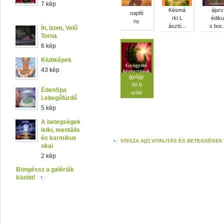
7 kép
Késmá
ájurv
napfé
rki L
édiku
ny
ászló...
s bor..
Ín, Izom, Velő
Torna
6 kép
Klubképek
43 kép
gyógy
ító b
ÉdenSpa
orító
Lebegőfürdő
5 kép
A betegségek
lelki, mentális
és karmikus
VISSZA A(Z) VITALITÁS ÉS BETEGSÉGE
okai
2 kép
Böngéssz a galériák
között!