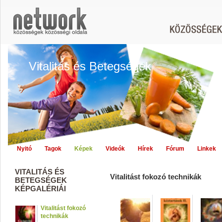
Vitalitás és Betegségek
Nyitó
Tagok
Képek
Videók
Hírek
Fórum
Linkek
VITALITÁS ÉS
Vitalitást fokozó technikák
BETEGSÉGEK
KÉPGALÉRIÁI
Vitalitást fokozó
technikák