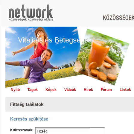
Vitalitás és Betegségek
Nyitó
Tagok
Képek
Videók
Hírek
Fórum
Linkek
Fittség találatok
Keresés szűkítése
Kulcsszavak: