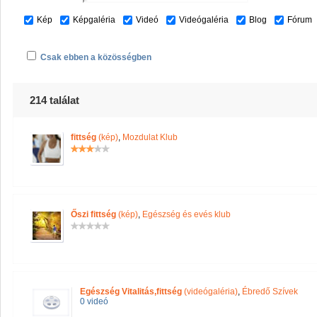
Kép
Képgaléria
Videó
Videógaléria
Blog
Fórum
Csak ebben a közösségben
214 találat
fittség
(kép)
,
Mozdulat Klub
Őszi fittség
(kép)
,
Egészség és evés klub
Egészség Vitalitás,fittség
(videógaléria)
,
Ébredő Szívek
0 videó