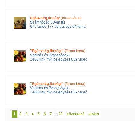
Egészség,fittség!
(fórum téma)
Számítógép 50-en túl
675 videó
,
177 bejegyzés
,
64 téma
"Egészség,fittség!"
(fórum téma)
Vitalitás és Betegségek
1466 link
,
794 bejegyzés
,
612 videó
"Egészség,fittség!"
(fórum téma)
Vitalitás és Betegségek
1466 link
,
794 bejegyzés
,
612 videó
1
2
3
4
5
6
7
...
22
következő
utolsó