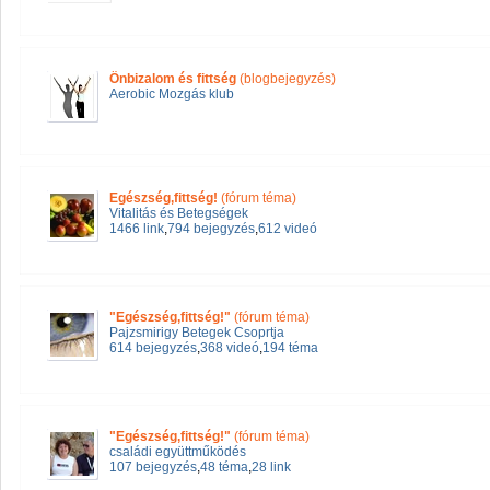
Önbizalom és fittség
(blogbejegyzés)
Aerobic Mozgás klub
Egészség,fittség!
(fórum téma)
Vitalitás és Betegségek
1466 link
,
794 bejegyzés
,
612 videó
"Egészség,fittség!"
(fórum téma)
Pajzsmirigy Betegek Csoprtja
614 bejegyzés
,
368 videó
,
194 téma
"Egészség,fittség!"
(fórum téma)
családi együttműködés
107 bejegyzés
,
48 téma
,
28 link