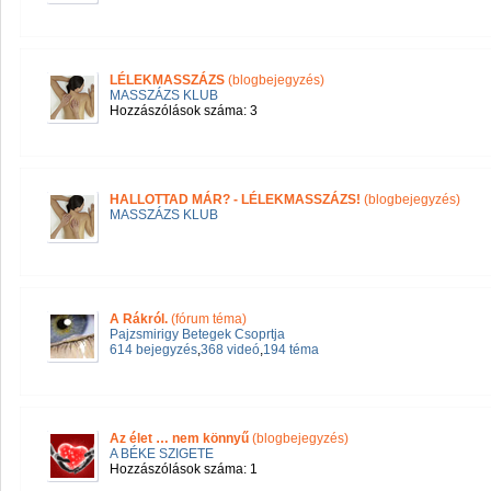
LÉLEKMASSZÁZS
(blogbejegyzés)
MASSZÁZS KLUB
Hozzászólások száma: 3
HALLOTTAD MÁR? - LÉLEKMASSZÁZS!
(blogbejegyzés)
MASSZÁZS KLUB
A Rákról.
(fórum téma)
Pajzsmirigy Betegek Csoprtja
614 bejegyzés
,
368 videó
,
194 téma
Az élet … nem könnyű
(blogbejegyzés)
A BÉKE SZIGETE
Hozzászólások száma: 1