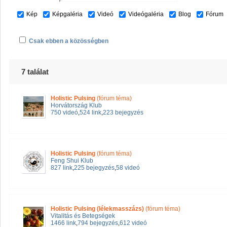
Kép
Képgaléria
Videó
Videógaléria
Blog
Fórum
Csak ebben a közösségben
7 találat
Holistic Pulsing
(fórum téma)
Horvátország Klub
750 videó
,
524 link
,
223 bejegyzés
Holistic Pulsing
(fórum téma)
Feng Shui Klub
827 link
,
225 bejegyzés
,
58 videó
Holistic Pulsing (lélekmasszázs)
(fórum téma)
Vitalitás és Betegségek
1466 link
,
794 bejegyzés
,
612 videó