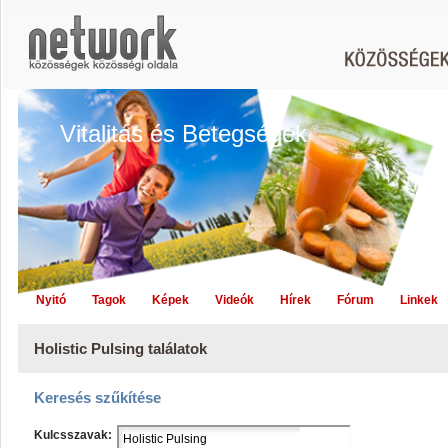
Vitalitás és Betegségek
Nyitó
Tagok
Képek
Videók
Hírek
Fórum
Linkek
Holistic Pulsing találatok
Keresés szűkítése
Kulcsszavak: