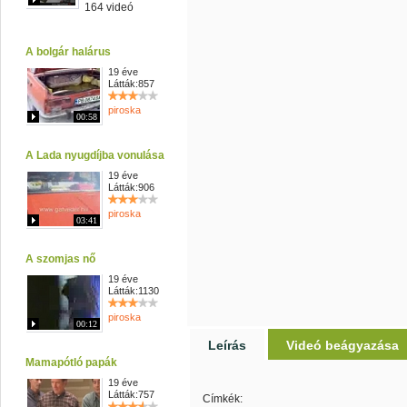
164 videó
A bolgár halárus
19 éve
Látták:857
piroska
00:58
A Lada nyugdíjba vonulása
19 éve
Látták:906
piroska
03:41
A szomjas nő
19 éve
Látták:1130
piroska
00:12
Leírás
Videó beágyazása
Mamapótló papák
19 éve
Látták:757
Címkék: