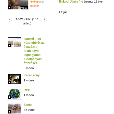
Bokodi Józsefné
üzente
16 éve
piroska
02:16
Ez jó!
10/21
oldal (164
videó)
Ismerd meg
közelebbről az
évszázad
talán egyik
legnagyobb
tudományos
áttörését.
3 videó
Karácsony
1 videó
RPC
1 videó
Zenés
45 videó