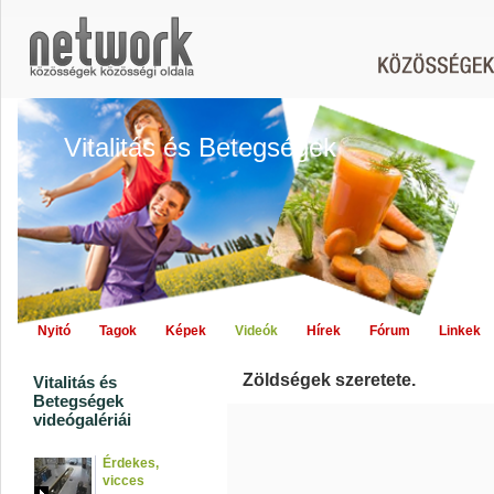
Vitalitás és Betegségek
Nyitó
Tagok
Képek
Videók
Hírek
Fórum
Linkek
Zöldségek szeretete.
Vitalitás és
Betegségek
videógalériái
Érdekes,
vicces