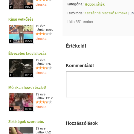
Kategória:
Hobbi, játék
piroska
01:24
Feltöltötte:
Keczánné Macskó Piroska
|
19
Kínai vetkőzés
Látta 851 ember.
19 éve
Látták:1095
piroska
00:20
Értékeld!
Élvezetes fagylaltozás
19 éve
Látták:726
Kommentáld!
piroska
00:32
Mónika show / részlet/
19 éve
Látták:1312
piroska
07:06
Zöldségek szeretete.
Hozzászólások
19 éve
Látták:852