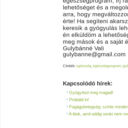
egészségprogram, írj r
lehetőséget és a mego
arra, hogy megváltozzon 
érte! Ha segíteni akarsz
keresik a gyógyulás leh
én elküldöm a lehetőség
meg mások és a saját él
Gulybánné Vali
gulybanne@gmail.com
Címkék:
egészség
egészségprogram
gyó
Kapcsolódó hírek:
Gyógyítsd meg magad!
Próbáld ki!
Fogágybetegség: szinte mindenk
A titok, amit eddig senki nem m