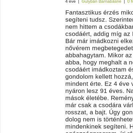
4 éve
|
Gulybán Barnabásné
|
0 
Fantasztikus érzés miko
segíteni tudsz. Szerin
nem hittem a csodákba
csodáért, addig míg az
Bár már imádkozni elke
nővérem megbetegedett
abbahagytam. Mikor a
abba, hogy meghalt a 
csodáért imádkoztam é
gondolom kellett hozzá
mindent érte. Ez 4 éve
nyáron lesz 91 éves. Na
mások életébe. Reményt
már csak a csodára vár
rosszat, a bajt. Úgy go
dolog nem is történhete
mindenkinek segíteni. H