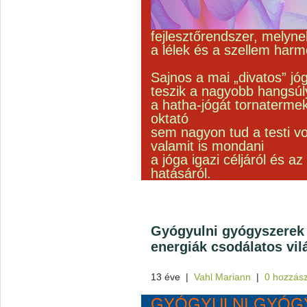
fejlesztőrendszer, melyn
a lélek és a szellem harm
Sajnos a mai „divatos” jó
teszik a nagyobb hangsúl
a hatha-jógát tornatermek
oktató
sem nagyon tud a testi 
valamit is mondani
a jóga igazi céljáról és a
hatásáról.
Gyógyulni gyógyszerek
energiák csodálatos vil
13 éve
|
Vahl Mariann
|
0 hozzás
GYÓGYULNI GYÓG