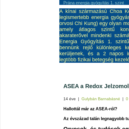
Prána energia gyógyítás 1. szint
A kínai származású Choa K
legismertebb energia gyógyás
orvosi Chi Kung) egy olyan mod
amely átlagos szintű kon
akaraterővel mindenki szám
Energia Gyógyítás 1. szint
bennünk rejlő különleges ké
kerüljenek, és a 2 napos 
legtöbb fizikai betegség kezel
ASEA a Redox Jelzomol
14 éve
|
Gulybán Barnabásné
|
0
Hallottál már az ASEA-ról?
Az évszázad talán legnagyobb t
Orvosok, és tudósok eg