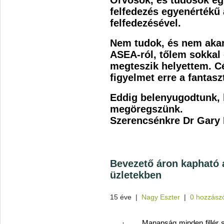
felfedezés egyenértékű 
felfedezésével.
Nem tudok, és nem akaro
ASEA-ról, tőlem sokkal
megteszik helyettem. C
figyelmet erre a fantasz
Eddig belenyugodtunk, 
megöregszünk.
Szerencsénkre Dr Gary 
Bevezető áron kapható a
üzletekben
15 éve
|
Nagy Eszter
|
0 hozzász
·
Manapság minden fillér 