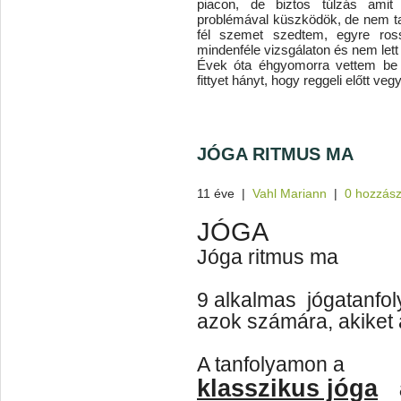
piacon, de biztos túlzás amit
problémával küszködök, de nem talá
fél szemet szedtem, egyre ros
mindenféle vizsgálaton és nem lett 
Évek óta éhgyomorra vettem be a
fittyet hányt, hogy reggeli előtt veg
JÓGA RITMUS MA
11 éve
|
Vahl Mariann
|
0 hozzász
JÓGA
Jóga ritmus ma
9 alkalmas jógatanfol
azok számára, akiket a
A tanfolyamon a
klasszikus jóga
a