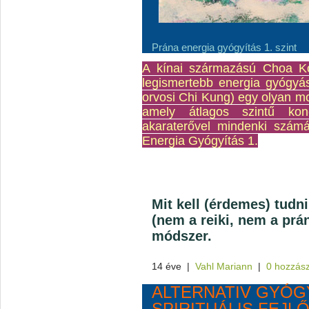
Prána energia gyógyítás 1. szint
A kínai származású Choa K
legismertebb energia gyógyás
orvosi Chi Kung) egy olyan mod
amely átlagos szintű kon
akaraterővel mindenki szám
Energia Gyógyítás 1.
Mit kell (érdemes) tudn
(nem a reiki, nem a prá
módszer.
14 éve
|
Vahl Mariann
|
0 hozzás
ALTERNATIV GYÓG
SPIRITUÁLIS FEJL