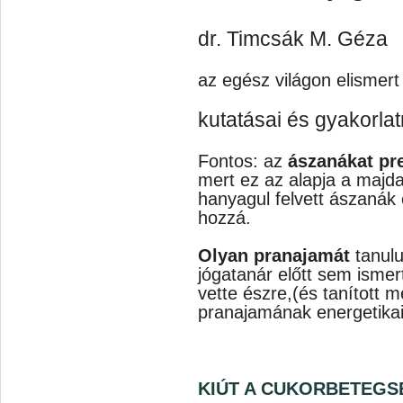
dr. Timcsák M. Géza
az egész világon elismert
kutatásai és gyakorlat
Fontos: az
ászanákat pr
mert ez az alapja a majd
hanyagul felvett ászanák
hozzá.
Olyan pranajamát
tanulu
jógatanár előtt sem ismer
vette észre,(és tanított
pranajamának energetikail
KIÚT A CUKORBETEG