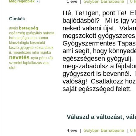
1 éve
|
Gulybán Barnabásné
|
0 
Még régebbiek
Hé, Te! Igen, pont Te! E
Címkék
bajlódásból? Mi is így v
neked valami újat. Valami
betegség
alvás
egészség
gyógyítás
hahota
megszokott gyógyszeres 
hahota jóga klub
humor
Gyógyszermentes Tapasz
kineziológia
késmárki
lászló:gyógyító kéztartások
ami segít, hogy könnyed
ii.
megelőzés
mlm
munka
nevetés
egészségesen gyógyulj. 
nyár
pénz
rák
szeretet
táplálkozás
vicc
megszabadulsz a fájdalom
élet
gyógyszert is bevennél.
valóság! Csatlakozz hozz
saját egészséged felett.
Válaszd a változást, vá
4 éve
|
Gulybán Barnabásné
|
0 