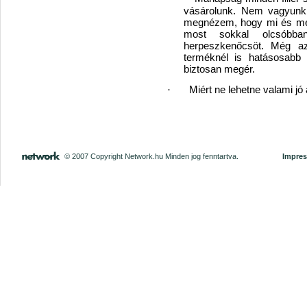
vásárolunk. Nem vagyunk
megnézem, hogy mi és menn
most sokkal olcsóbba
herpeszkenőcsöt. Még az
terméknél is hatásosabb 
biztosan megér.
·
Miért ne lehetne valami jó
© 2007 Copyright Network.hu Minden jog fenntartva.
Impre