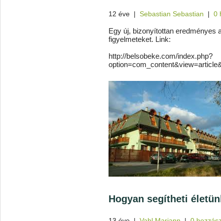
12 éve
|
Sebastian Sebastian
|
0 
Egy új, bizonyítottan eredményes 
figyelmeteket. Link:
http://belsobeke.com/index.php?
option=com_content&view=article&
Hogyan segítheti életün
13 éve
|
Vahl Mariann
|
0 hozzás