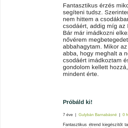
Fantasztikus érzés miko
segíteni tudsz. Szerin
nem hittem a csodákba
csodáért, addig míg az
Bár már imádkozni elke
nővérem megbetegedett
abbahagytam. Mikor a
abba, hogy meghalt a 
csodáért imádkoztam é
gondolom kellett hozzá
mindent érte.
Próbáld ki!
7 éve
|
Gulybán Barnabásné
|
0 
Fantasztikus étrend kiegészítőt t