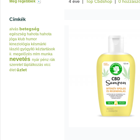
4 éve
|
Top Cbdshop
|
0 hozzász
Még régebbiek
Címkék
betegség
alvás
egészség
hahota
hahota
jóga klub
humor
kineziológia
késmárki
lászló:gyógyító kéztartások
ii.
megelőzés
mlm
munka
nevetés
nyár
pénz
rák
szeretet
táplálkozás
vicc
üzlet
élet