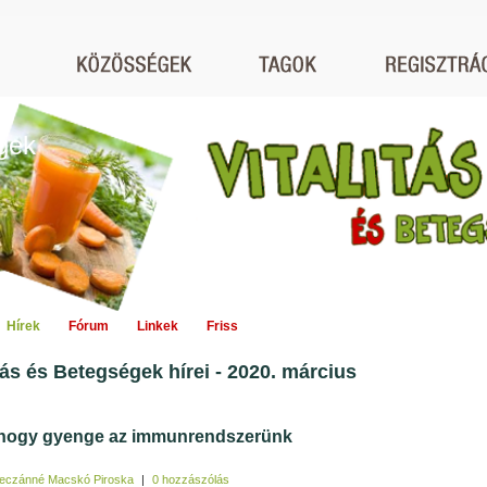
égek
Hírek
Fórum
Linkek
Friss
itás és Betegségek hírei - 2020. március
 hogy gyenge az immunrendszerünk
eczánné Macskó Piroska
|
0 hozzászólás