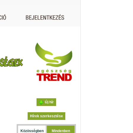
Új hír
Hírek szerkesztése
Közösségben
Mindenben