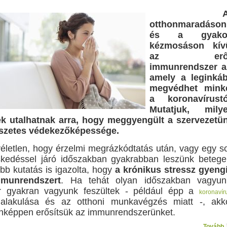
otthonmaradáson
és a gyakor
kézmosáson kív
az erő
immunrendszer a
amely a leginká
megvédhet mink
a koronavírustó
Mutatjuk, mily
ek utalhatnak arra, hogy meggyengült a szervezetü
szetes védekezőképessége.
letlen, hogy érzelmi megrázkódtatás után, vagy egy s
skedéssel járó időszakban gyakrabban leszünk betege
bb kutatás is igazolta, hogy
a krónikus stressz gyengí
munrendszert
. Ha tehát olyan időszakban vagyun
r gyakran vagyunk feszültek - például épp a
koronavír
lakulása és az otthoni munkavégzés miatt -, akk
nképpen erősítsük az immunrendszerünket.
Tovább