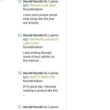
Harold Harold
írta
1 perce
a(z)
Védelem a rák ellen
fórumtémában:
I wish more people would
write blogs like this that
are actually ...
Harold Harold
írta
1 perce
a(z)
Védekezés a kullancs
csípés ellen.
fórumtémában:
I was looking through
some of your articles on
this internet ...
Harold Harold
írta
1 perce
a(z)
UNICITY BIOS LIFE
fórumtémában:
It??s good site, I became
seeking a product like this
...
Harold Harold
írta
1 perce