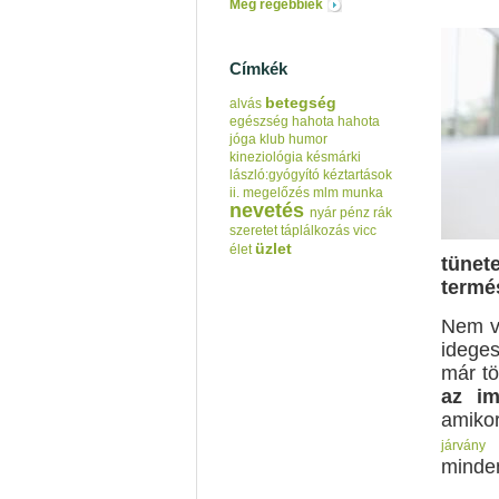
Még régebbiek
Címkék
betegség
alvás
egészség
hahota
hahota
jóga klub
humor
kineziológia
késmárki
lászló:gyógyító kéztartások
ii.
megelőzés
mlm
munka
nevetés
nyár
pénz
rák
szeretet
táplálkozás
vicc
üzlet
élet
tünet
termé
Nem vé
idege
már tö
az im
amiko
a
járvány
minde