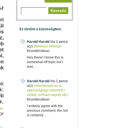
Az
i
ül
Ez történt a közösségben:
s
z,
Harold Harold
írta
1 perce
bb
a(z)
Wellness hétvége
et
fórumtémában:
l.
Hey there! I know this is
en
somewhat off topic but I
was ...
nk
Harold Harold
írta
1 perce
ok
a(z)
Vélemények az új
k:
egészségügyi reformról /
ti
vizitdíj, kórházi napidíj stb:/
fórumtémában:
k,
I entirely agree with the
us-
previous comment, the net
or
is certainly ...