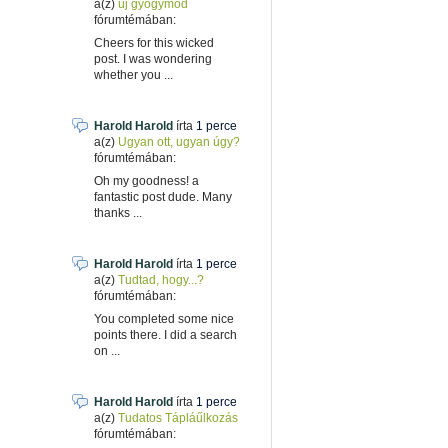
a(z)
új gyogymód
fórumtémában:
Cheers for this wicked
post. I was wondering
whether you ...
Harold Harold
írta
1 perce
a(z)
Ugyan ott, ugyan úgy?
fórumtémában:
Oh my goodness! a
fantastic post dude. Many
thanks ...
Harold Harold
írta
1 perce
a(z)
Tudtad, hogy...?
fórumtémában:
You completed some nice
points there. I did a search
on ...
Harold Harold
írta
1 perce
a(z)
Tudatos Tápláűlkozás
fórumtémában: