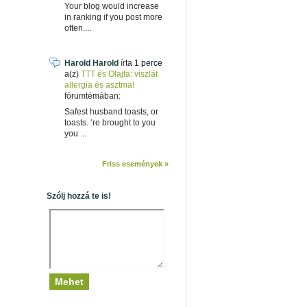
Your blog would increase
in ranking if you post more
often....
Harold Harold
írta
1 perce
a(z)
TTT és Olajfa: viszlát
allergia és asztma!
fórumtémában:
Safest husband toasts, or
toasts. ‘re brought to you
you ...
Friss események »
Szólj hozzá te is!