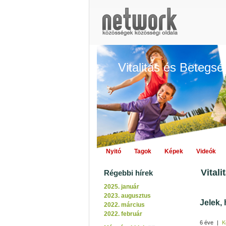
Vitalitás és Betegs
Nyitó
Tagok
Képek
Videók
Vital
Régebbi hírek
2025. január
2023. augusztus
Jelek,
2022. március
2022. február
6 éve
|
K