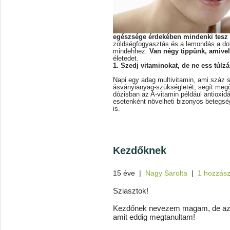
egészsége érdekében mindenki tesz 
zöldségfogyasztás és a lemondás a do
mindehhez.
Van négy tippünk, amivel
életedet.
1. Szedj vitaminokat, de ne ess túlz
Napi egy adag multivitamin, ami száz s
ásványianyag-szükségletét, segít meg
dózisban az A-vitamin például antioxidá
esetenként növelheti bizonyos betegség
is.
Kezdőknek
15 éve
|
Nagy Sarolta
|
1 hozzász
Sziasztok!
Kezdőnek nevezem magam, de azo
amit eddig megtanultam!