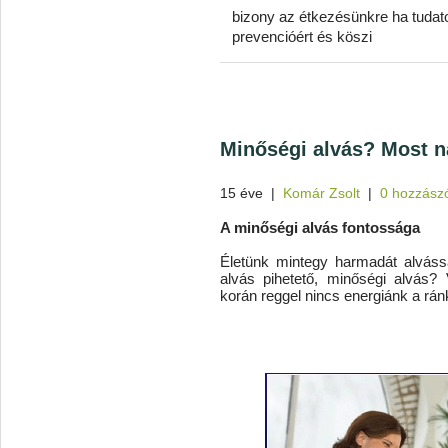
bizony az étkezésünkre ha tudat
prevencióért és köszi
Minőségi alvás? Most 
15 éve
|
Komár Zsolt
|
0 hozzász
A minőségi alvás fontossága
Életünk mintegy harmadát alvássa
alvás pihetető, minőségi alvás?
korán reggel nincs energiánk a rán