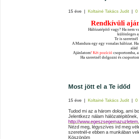
15 éve
|
Koltainé Takács Judit
|
0
Rendkívüli ajá
Hálózatépítő vagy? Ha nem va
különleges a
Te is szeretné
A Mandura egy egy vonalas hálózat. Ha 
alád 
Ajánlatom
! Két pozíció
csoportomba, ah
Ha szeretnél dolgozni és csoportom
Most jött el a Te időd
15 éve
|
Koltainé Takács Judit
|
0
Tudod mi az a három dolog, ami b
Jelentkezz nálam hálózatépitőnek,
http://www.egeszsegemazuzletem.h
Nézd meg, légyszíves írd meg véle
szeretnél-e ebben a munkában vel
Köszönöm