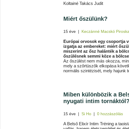
Koltainé Takács Judit
Miért őszülünk?
15 éve
|
Keczánné Macskó Pirosk
Európai orvosok egy csoportja vé
izgatja az embereket: miért őszül
miszerint az ősz halánték a bölcs
őszülésnek semmi köze a bölcs
Az őszülést nem más okozza, mint
mely a szőrtüszők elkopása követke
normális szintézisét, mely hajunk 
Miben különbözik a Bels
nyugati intim tornáktól
15 éve
|
Si Ho
|
0 hozzászólás
A Belső Elixír Intim Tréning a tao
vallás, hanem életszemlélet és éle