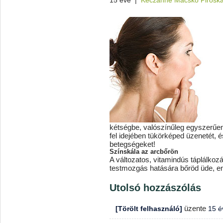
15 éve
|
Keczánné Macskó Pirosk
kétségbe, valószínűleg egyszerűen
fel idejében tükörképed üzenetét,
betegségeket!
Színskála az arcbőrön
A változatos, vitamindús táplálkozá
testmozgás hatására bőröd üde, e
Utolsó hozzászólás
üzente
[Törölt felhasználó]
15 é