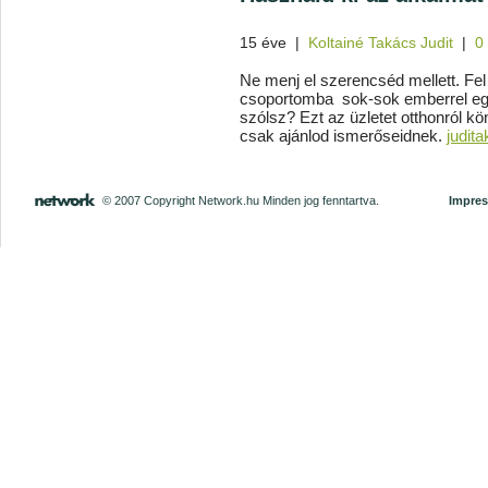
15 éve
|
Koltainé Takács Judit
|
0
Ne menj el szerencséd mellett. Fel
csoportomba sok-sok emberrel együ
szólsz? Ezt az üzletet otthonról 
csak ajánlod ismerőseidnek.
judit
© 2007 Copyright Network.hu Minden jog fenntartva.
Impre