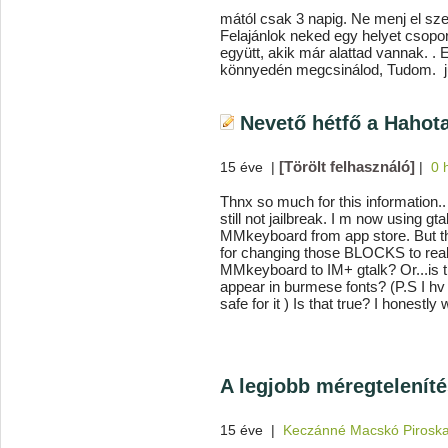
mától csak 3 napig. Ne menj el sze
Felajánlok neked egy helyet csopo
együtt, akik már alattad vannak. . 
könnyedén megcsinálod, Tudom. 
Nevető hétfő a Hahot
[Törölt felhasználó]
15 éve
|
|
0 
Thnx so much for this information..
still not jailbreak. I m now using 
MMkeyboard from app store. But t
for changing those BLOCKS to real
MMkeyboard to IM+ gtalk? Or...is t
appear in burmese fonts? (P.S I hv 
safe for it ) Is that true? I honestl
A legjobb méregtelenít
15 éve
|
Keczánné Macskó Pirosk