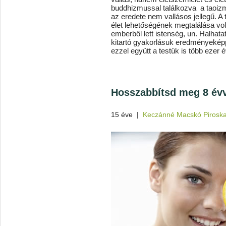
buddhizmussal találkozva
a taoizm
az eredete nem vallásos jellegű. A 
élet lehetőségének megtalálása vol
emberből lett istenség, un. Halhatat
kitartó gyakorlásuk eredményeképp
ezzel együtt a testük is több ezer évi
Hosszabbítsd meg 8 évve
15 éve
|
Keczánné Macskó Pirosk