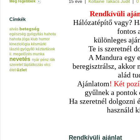
15 éve
|
Koltainé Takács Judit
|
0
Még régebbiek
Rendkívüli ajá
Címkék
Hálózatépítő vagy? H
betegség
alvás
fontos 
egészség
gyógyítás
hahota
különleges ajá
hahota jóga klub
humor
kineziológia
késmárki
Te is szeretnél d
lászló:gyógyító kéztartások
ii.
megelőzés
munka
A Mandura egy e
nevetés
nyár
pénz
rák
beregisztrálsz, akkor
szeretet
táplálkozás
vicc
üzlet
élet
alád tu
Ajánlatom
! Két pozí
gyűlnek a pontok é
Ha szeretnél dolgozni 
használd ki
Rendkívüli ajánlat