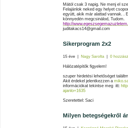
Mától csak 3 napig. Ne menj el sze
Felajánlok neked egy helyet csopo
együtt, akik már alattad vannak. . 
könnyedén megcsinálod, Tudom.
http://www.egeszsegemazuzletem.h
juditakacs14@gmail.com
Sikerprogram 2x2
15 éve
|
Nagy Sarolta
|
0 hozzász
Hálózatépítők figyelem!
szuper hirdetési lehetőséget találtm
Akit érdekel jelentkezzen a
miko.s
információkat tekintse meg itt:
http
ajanlo=1635
Szeretettel: Saci
Milyen betegségekről á