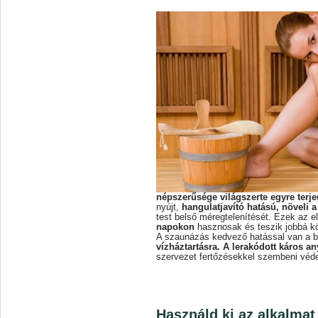
népszerűsége világszerte egyre terje
nyújt,
hangulatjavító hatású, növeli a
test belső méregtelenítését. Ezek az 
napokon
hasznosak és teszik jobbá k
A szaunázás kedvező hatással van a b
vízháztartásra. A lerakódott káros a
szervezet fertőzésekkel szembeni vé
Használd ki az alkalmat