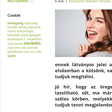
6 éve
|
Keczánné Macskó Piroska
Még régebbiek
Címkék
betegség
egészség
hahota
hahota jóga klub
humor
kineziológia
késmárki lászló:gyógyító
kéztartások ii.
megelőzés
nevetés
mlm
munka
nyár
pénz
rák
szeretet
táplálkozás
vers
vicc
élet
üzlet
ennek látványos jelei 
elsősorban a külsőnk, va
tudjuk megítélni.
Jó hír, hogy az örege
lassítható, sőt, ma má
széles körben, melyekk
tudjuk tenni megjelenés