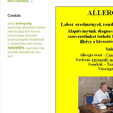
Még régebbiek
Címkék
betegség
alvás
egészség
gyógyítás
hahota
hahota jóga klub
humor
kineziológia
késmárki
lászló:gyógyító kéztartások
ii.
megelőzés
mlm
munka
nevetés
nyár
pénz
rák
szeretet
táplálkozás
vicc
élet