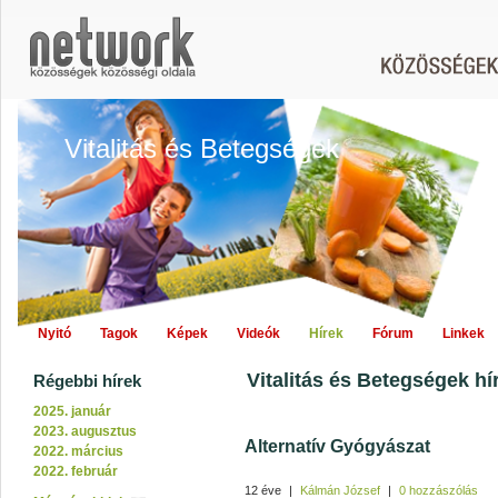
Vitalitás és Betegségek
Nyitó
Tagok
Képek
Videók
Hírek
Fórum
Linkek
Vitalitás és Betegségek hír
Régebbi hírek
2025. január
2023. augusztus
Alternatív Gyógyászat
2022. március
2022. február
12 éve
|
Kálmán József
|
0 hozzászólás