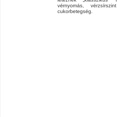
vérnyomás, vérzsírszi
cukorbetegség.