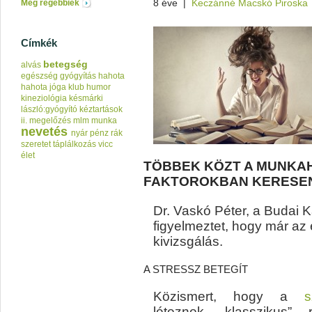
8 éve
|
Keczánné Macskó Piroska
Még régebbiek
Címkék
betegség
alvás
egészség
gyógyítás
hahota
hahota jóga klub
humor
kineziológia
késmárki
lászló:gyógyító kéztartások
ii.
megelőzés
mlm
munka
nevetés
nyár
pénz
rák
szeretet
táplálkozás
vicc
élet
TÖBBEK KÖZT A MUNKAH
FAKTOROKBAN KERESE
Dr. Vaskó Péter, a Budai 
figyelmeztet, hogy már az 
kivizsgálás.
A STRESSZ BETEGÍT
Közismert, hogy a
s
léteznek „klasszikus” 