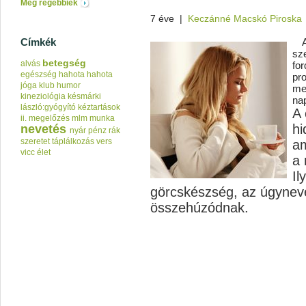
Még régebbiek
7 éve
|
Keczánné Macskó Piroska
Címkék
sze
betegség
alvás
fo
egészség
hahota
hahota
pr
jóga klub
humor
me
kineziológia
késmárki
na
lászló:gyógyító kéztartások
A 
ii.
megelőzés
mlm
munka
hi
nevetés
nyár
pénz
rák
szeretet
táplálkozás
vers
am
vicc
élet
a 
Il
görcskészség, az úgyneve
összehúzódnak.