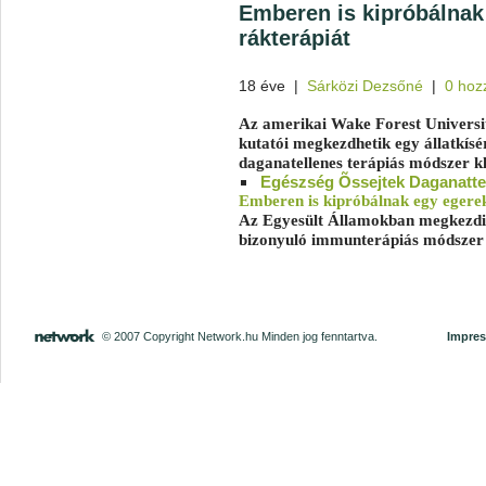
Emberen is kipróbálnak
rákterápiát
18 éve
|
Sárközi Dezsőné
|
0 hoz
Az amerikai Wake Forest Universi
kutatói megkezdhetik egy állatkís
daganatellenes terápiás módszer kli
Egészség
Õssejtek
Daganatte
Emberen is kipróbálnak egy egere
Az Egyesült Államokban megkezdik
bizonyuló immunterápiás módszer kl
© 2007 Copyright Network.hu Minden jog fenntartva.
Impre