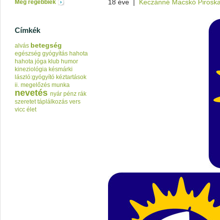
18 éve
|
Keczánné Macskó Pirosk
Még régebbiek
Címkék
betegség
alvás
egészség
gyógyítás
hahota
hahota jóga klub
humor
kineziológia
késmárki
lászló:gyógyító kéztartások
ii.
megelőzés
munka
nevetés
nyár
pénz
rák
szeretet
táplálkozás
vers
vicc
élet