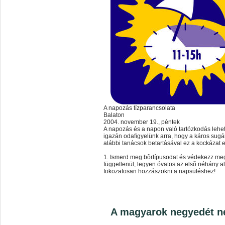
A napozás tízparancsolata
Balaton
2004. november 19., péntek
A napozás és a napon való tartózkodás lehet
igazán odafigyelünk arra, hogy a káros sugá
alábbi tanácsok betartásával ez a kockázat e
1. Ismerd meg bõrtípusodat és védekezz megf
függetlenül, legyen óvatos az elsõ néhány 
fokozatosan hozzászokni a napsütéshez!
A magyarok negyedét ne