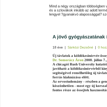
Mind a négy országban többségben v
és a szlovákok inkább az adott term
lengyel ?gyanakvó alapossággal? s
A jövő gyógyászatának 
18 éve
|
Sárközi Dezsőné
|
0 hoz
Új távlatok a köldökzsinórvér-õsse
Dr. Somorácz Áron
2008. július 7.
A chicagói Rush University kutatói
javítható a köldökzsinórvérbõl kin
segítségével remélhetõleg új távlat
forrás kiaknázása elõtt.
Az orvostudomány - részben a gene
köszönhetõen - most egy új korszak
fontos része az õssejtek hasznosítá