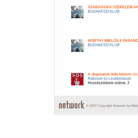
SZABADSÁG SZERELEM A
BUDAKESZI KLUB
HORTHY MIKLÓS 6 PARAN
BUDAKESZI KLUB
A daganatok lelki háttere
(bl
Rákosok és Leukémiások
Hozzászólások száma: 3
© 2007 Copyright Network.hu Minde