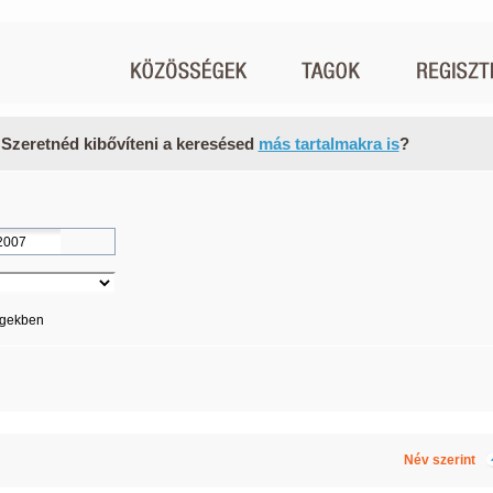
 Szeretnéd kibővíteni a keresésed
más tartalmakra is
?
égekben
Név szerint