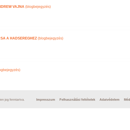
NDREW VAJNA
(blogbejegyzés)
CSA A HADSEREGHEZ
(blogbejegyzés)
ogbejegyzés)
n jog fenntartva.
Impresszum
Felhasználási feltételek
Adatvédelem
Méd