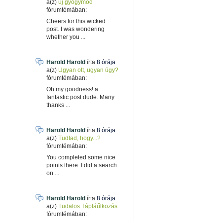
a(z)
új gyogymód
fórumtémában:
Cheers for this wicked
post. I was wondering
whether you ...
Harold Harold
írta
8 órája
a(z)
Ugyan ott, ugyan úgy?
fórumtémában:
Oh my goodness! a
fantastic post dude. Many
thanks ...
Harold Harold
írta
8 órája
a(z)
Tudtad, hogy...?
fórumtémában:
You completed some nice
points there. I did a search
on ...
Harold Harold
írta
8 órája
a(z)
Tudatos Tápláűlkozás
fórumtémában: