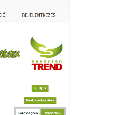
Új hír
Hírek szerkesztése
Közösségben
Mindenben