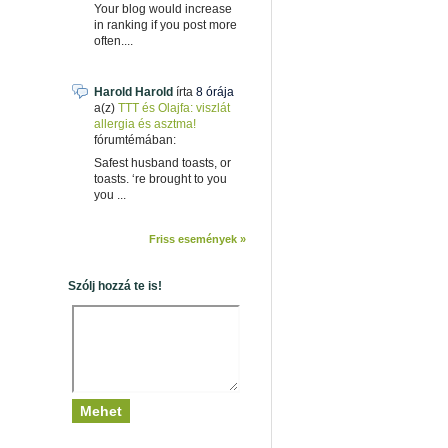
Your blog would increase
in ranking if you post more
often....
Harold Harold
írta
8 órája
a(z)
TTT és Olajfa: viszlát
allergia és asztma!
fórumtémában:
Safest husband toasts, or
toasts. ‘re brought to you
you ...
Friss események »
Szólj hozzá te is!