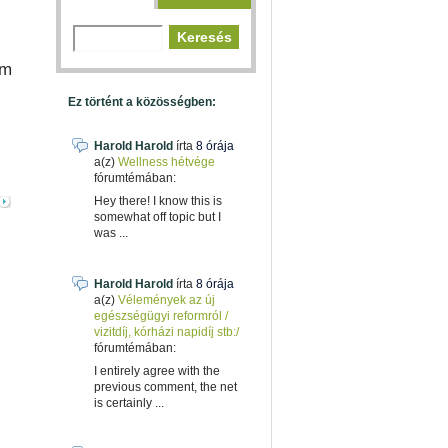
em
Ez történt a közösségben:
Harold Harold
írta
8 órája
a(z)
Wellness hétvége
fórumtémában:
Hey there! I know this is
somewhat off topic but I
was ...
Harold Harold
írta
8 órája
a(z)
Vélemények az új
egészségügyi reformról /
vizitdíj, kórházi napidíj stb:/
fórumtémában:
I entirely agree with the
previous comment, the net
is certainly ...