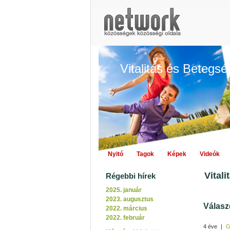
Vitalitás és Betegs
Nyitó
Tagok
Képek
Videók
Vital
Régebbi hírek
2025. január
2023. augusztus
Válasz
2022. március
2022. február
4 éve
|
G