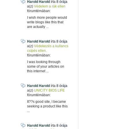
Harold Harold
írta
8 órája
a(z)
Védelem a rák ellen
fórumtémában:
I wish more people would
write blogs like this that
are actually ...
Harold Harold
írta
8 órája
a(z)
Védekezés a kullancs
csípés ellen.
fórumtémában:
I was looking through
some of your articles on
this internet ...
Harold Harold
írta
8 órája
a(z)
UNICITY BIOS LIFE
fórumtémában:
It??s good site, I became
seeking a product like this
...
Harold Harold
írta
8 órája