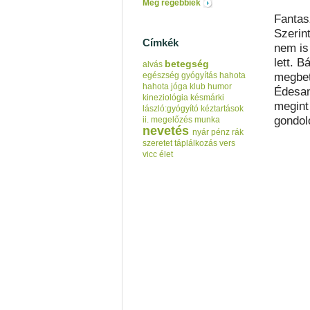
Még régebbiek
Fantas
Szerin
Címkék
nem is
lett. 
betegség
alvás
megbet
egészség
gyógyítás
hahota
hahota jóga klub
humor
Édesan
kineziológia
késmárki
megint
lászló:gyógyító kéztartások
gondol
ii.
megelőzés
munka
nevetés
nyár
pénz
rák
szeretet
táplálkozás
vers
vicc
élet