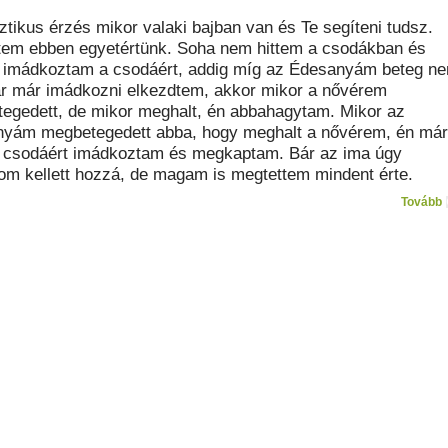
ztikus érzés mikor valaki bajban van és Te segíteni tudsz.
tem ebben egyetértünk. Soha nem hittem a csodákban és
 imádkoztam a csodáért, addig míg az Édesanyám beteg n
Bár már imádkozni elkezdtem, akkor mikor a nővérem
egedett, de mikor meghalt, én abbahagytam. Mikor az
yám megbetegedett abba, hogy meghalt a nővérem, én már
 csodáért imádkoztam és megkaptam. Bár az ima úgy
om kellett hozzá, de magam is megtettem mindent érte.
Tovább