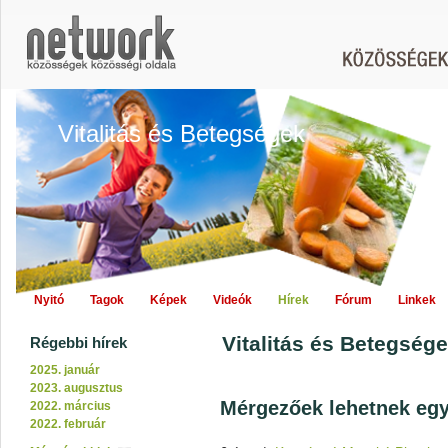
Vitalitás és Betegségek
Nyitó
Tagok
Képek
Videók
Hírek
Fórum
Linkek
Vitalitás és Betegségek
Régebbi hírek
2025. január
2023. augusztus
Mérgezőek lehetnek eg
2022. március
2022. február