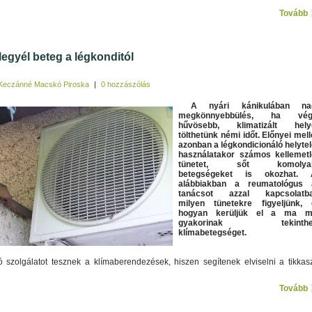
Tovább
legyél beteg a légkonditól
Keczánné Macskó Piroska
|
0 hozzászólás
A nyári kánikulában na
megkönnyebbülés, ha vég
hűvösebb, klimatizált hely
tölthetünk némi időt. Előnyei mell
azonban a légkondicionáló helyte
használatakor számos kellemet
tünetet, sőt komolya
betegségeket is okozhat. 
alábbiakban a reumatológus 
tanácsot azzal kapcsolatba
milyen tünetekre figyeljünk, 
hogyan kerüljük el a ma m
gyakorinak tekinthe
klímabetegséget.
 szolgálatot tesznek a klímaberendezések, hiszen segítenek elviselni a tikkas
Tovább