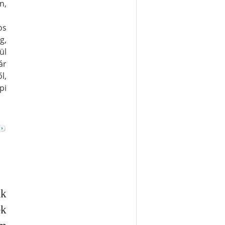
n,
os
g,
ül
ár
l,
pi
ak
ek