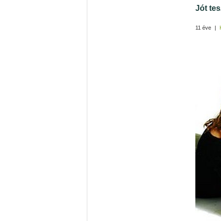
Jót te
11 éve
|