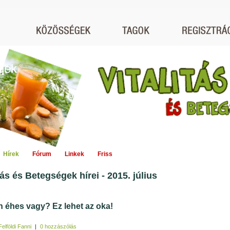
égek
Hírek
Fórum
Linkek
Friss
tás és Betegségek hírei - 2015. július
n éhes vagy? Ez lehet az oka!
Felföldi Fanni
|
0 hozzászólás