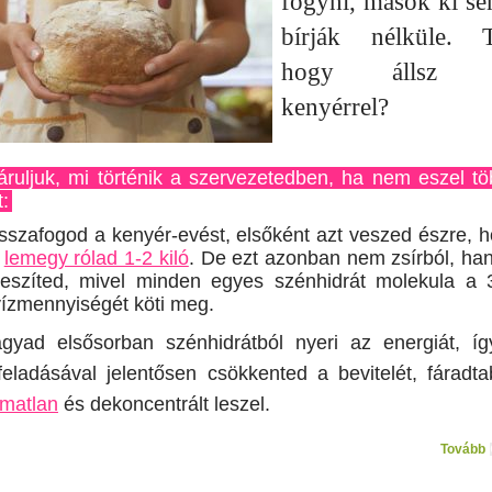
fogyni, mások ki s
bírják nélküle. 
hogy állsz 
kenyérrel?
áruljuk, mi történik a szervezetedben, ha nem eszel t
:
isszafogod a kenyér-evést, elsőként azt veszed észre, 
n
lemegy rólad 1-2 kiló
. De ezt azonban nem zsírból, h
veszíted, mivel minden egyes szénhidrát molekula a 
vízmennyiségét köti meg.
gyad elsősorban szénhidrátból nyeri az energiát, í
feladásával jelentősen csökkented a bevitelét, fáradt
lmatlan
és dekoncentrált leszel.
Tovább