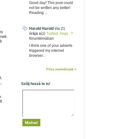
Good day! This post could
not be written any better!
Reading ...
Harold Harold
írta
21
és
órája
a(z)
Tudtad, hogy...?
ének.
fórumtémában:
b
I think one of your adverts
triggered my internet
browser...
Friss események »
A
k,
Szólj hozzá te is!
k
lt