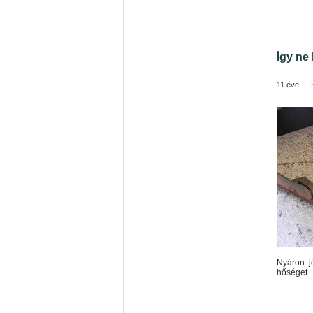
Így ne 
11 éve
|
Nyáron jó
hőséget.