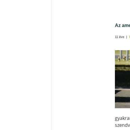
Az ame
11 éve
|
gyakr
szendv