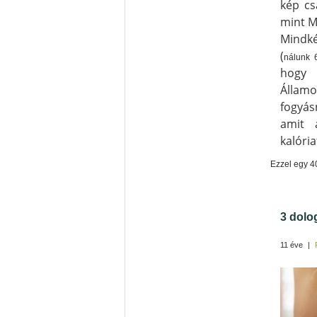
kép cs
mint M
Mindké
(
nálunk 
hogy 
Állam
fogyás
amit 
kalóri
Ezzel egy 4
3 dolo
11 éve
|