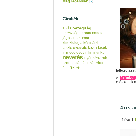
Még régebbiek
Címkék
betegség
alvás
egészség
hahota
hahota
jóga klub
humor
kineziológia
késmárki
lászló:gyógyító kéztartások
ii.
megelőzés
mlm
munka
nevetés
nyár
pénz
rák
szeretet
táplálkozás
vicc
üzlet
élet
felborulását
A
falánksá
csökkentik a 
4 ok, 
11 éve
|