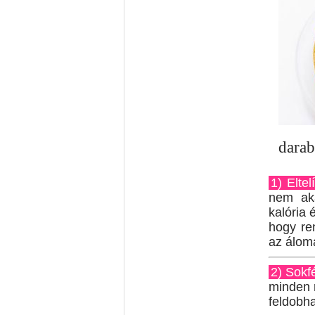
darab
1) Eltelí
nem ak
kalória 
hogy re
az álom
2) Sokf
minden 
feldobha