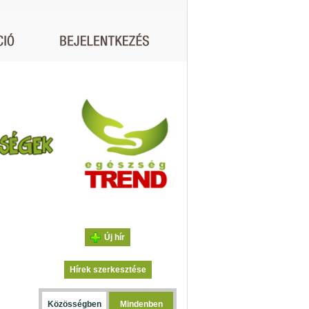
Új hír
Hírek szerkesztése
Közösségben
Mindenben