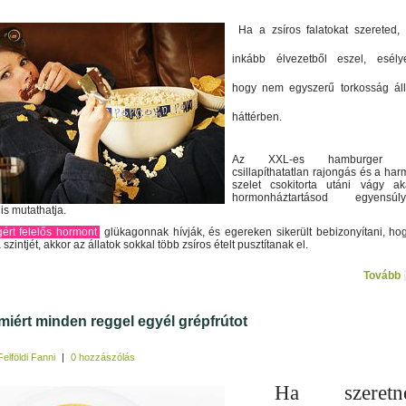
Ha a zsíros falatokat szereted,
inkább élvezetből eszel, esély
hogy nem egyszerű torkosság ál
háttérben.
Az XXL-es hamburger ir
csillapíthatatlan rajongás és a har
szelet csokitorta utáni vágy a
hormonháztartásod egyensúly
 is mutathatja.
gért felelős hormont
glükagonnak hívják, és egereken sikerült bebizonyítani, ho
szintjét, akkor az állatok sokkal több zsíros ételt pusztítanak el.
Tovább
amiért minden reggel egyél grépfrútot
Felföldi Fanni
|
0 hozzászólás
Ha szeretné