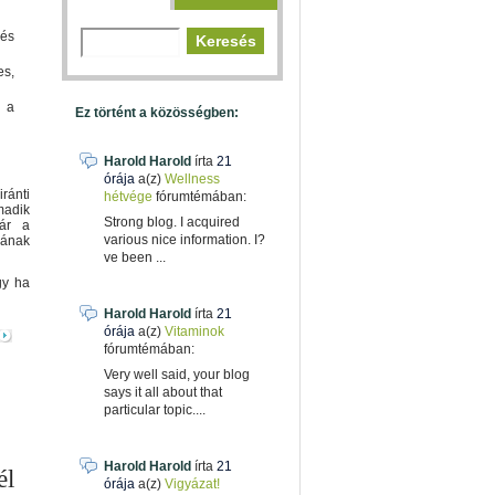
 és
es,
l a
Ez történt a közösségben:
Harold Harold
írta
21
órája
a(z)
Wellness
ánti
hétvége
fórumtémában:
madik
Strong blog. I acquired
kár a
various nice information. I?
ának
ve been ...
gy ha
Harold Harold
írta
21
órája
a(z)
Vitaminok
fórumtémában:
Very well said, your blog
says it all about that
particular topic....
Harold Harold
írta
21
l
órája
a(z)
Vigyázat!