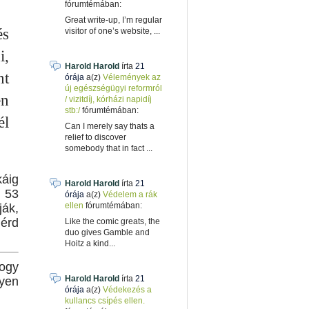
fórumtémában:
Great write-up, I’m regular
és
visitor of one’s website, ...
i,
Harold Harold
írta
21
nt
órája
a(z)
Vélemények az
új egészségügyi reformról
en
/ vizitdíj, kórházi napidíj
stb:/
fórumtémában:
él
Can I merely say thats a
relief to discover
somebody that in fact ...
káig
Harold Harold
írta
21
 53
órája
a(z)
Védelem a rák
ellen
fórumtémában:
ják,
lérd
Like the comic greats, the
duo gives Gamble and
Hoitz a kind...
hogy
Harold Harold
írta
21
nyen
órája
a(z)
Védekezés a
kullancs csípés ellen.