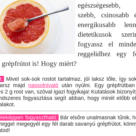
egészségesebb,
szebb, csinosabb 
energikusabb lenn
dietetikusok szeri
fogyassz el mind
reggelidhez egy f
 grépfrútot is! Hogy miért?
t:
Mivel sok-sok rostot tartalmaz, jól laksz tőle, így so
arsz majd
nassolnivaló
után nyúlni. Egy grépfrútban
és 2 g rost van, szóval igazi fogyikaja! Kutatások bizonyít
ndszeres fogyasztása segít abban, hogy minél előbb e
alakot.
éleképpen fogyasztható:
Bár elsőre unalmasnak tűnik, 
reggel megegyél egy fél darab savanyú grépfrútot, kön
tod!