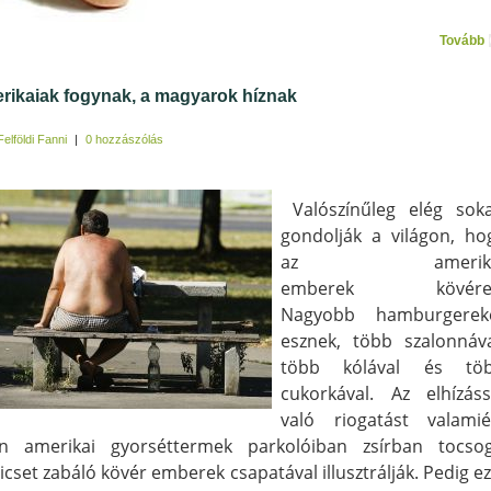
Tovább
rikaiak fogynak, a magyarok híznak
Felföldi Fanni
|
0 hozzászólás
Valószínűleg elég sok
gondolják a világon, ho
az amerika
emberek kövére
Nagyobb hamburgerek
esznek, több szalonnáva
több kólával és tö
cukorkával. Az elhízáss
való riogatást valamié
an amerikai gyorséttermek parkolóiban zsírban tocso
icset zabáló kövér emberek csapatával illusztrálják. Pedig ez