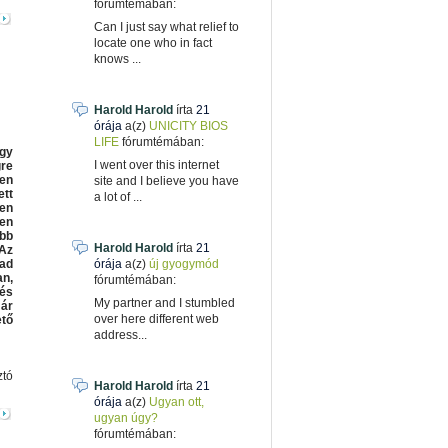
fórumtémában:
Can I just say what relief to
locate one who in fact
knows ...
Harold Harold
írta
21
órája
a(z)
UNICITY BIOS
LIFE
fórumtémában:
gy
I went over this internet
re
en
site and I believe you have
ett
a lot of ...
len
len
bb
Harold Harold
írta
21
Az
ad
órája
a(z)
új gyogymód
n,
fórumtémában:
és
My partner and I stumbled
ár
over here different web
tő
address...
ztó
Harold Harold
írta
21
órája
a(z)
Ugyan ott,
ugyan úgy?
fórumtémában: