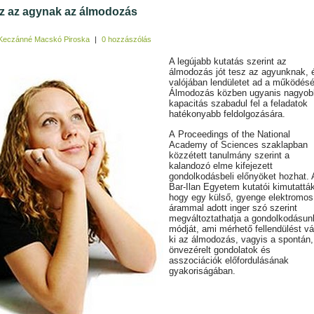
sz az agynak az álmodozás
Keczánné Macskó Piroska
|
0 hozzászólás
A legújabb kutatás szerint az
álmodozás jót tesz az agyunknak, 
valójában lendületet ad a működés
Álmodozás közben ugyanis nagyob
kapacitás szabadul fel a feladatok
hatékonyabb feldolgozására.
A Proceedings of the National
Academy of Sciences szaklapban
közzétett tanulmány szerint a
kalandozó elme kifejezett
gondolkodásbeli előnyöket hozhat. 
Bar-Ilan Egyetem kutatói kimutattá
hogy egy külső, gyenge elektromos
árammal adott inger szó szerint
megváltoztathatja a gondolkodásun
módját, ami mérhető fellendülést vá
ki az álmodozás, vagyis a spontán,
önvezérelt gondolatok és
asszociációk előfordulásának
gyakoriságában.