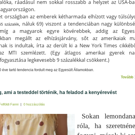
alóka, ráadásul nem sokkal rosszabb a helyzet az USA-ba
agyarországon.
t országban az emberek kétharmada elhízott vagy túlsúly
, náluk 69) viszont a tendenciában nagy különbsé
65 százalék
míg a magyarok egyre kövérebbek, addig az Egyes
okban megállt az elhízásjárvány, sőt az amerikaiak m
nak is indultak, írta az derült ki a New York Times cikkébő
az MTI szemlézett. (Egy átlagos amerikai gyerek na
afogyasztása legkevesebb 9 százalékkal csökkent.)
0 éve tartó tendencia fordult meg az Egyesült Államokban.
Tovább
g, ami a testeddel történik, ha feladod a kenyérevést
Felföldi Fanni
|
0 hozzászólás
Sokan lemondan
róla, ha szeretnén