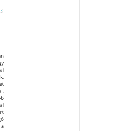
an
gy
i
k.
et
l,
bb
al
rt
gó
 a