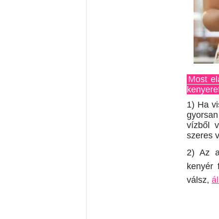
Most el
kenyeret
1) Ha v
gyorsa
vízből 
szeres 
2) Az a
kenyér 
válsz,
á