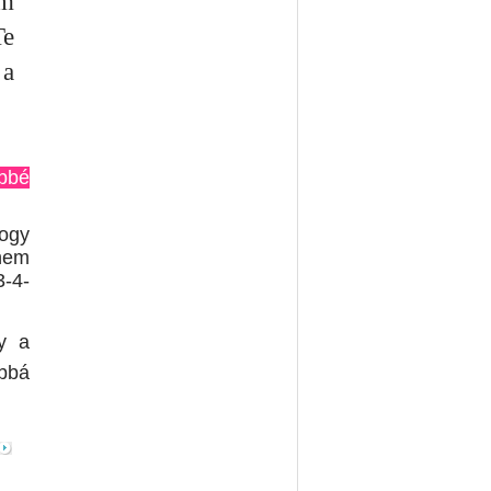
em
Te
a
öbbé
hogy
anem
3-4-
gy a
abbá