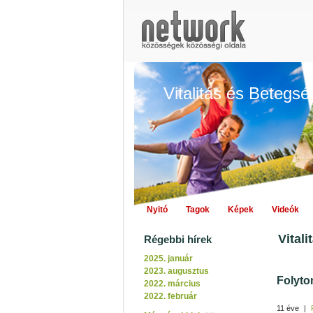
Vitalitás és Betegs
Nyitó
Tagok
Képek
Videók
Vitali
Régebbi hírek
2025. január
2023. augusztus
Folyto
2022. március
2022. február
11 éve
|