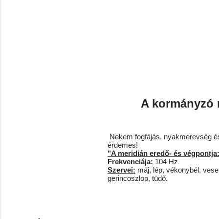
A kormányzó m
Nekem fogfájás, nyakmerevség és i
érdemes!
"A meridián eredő- és végpontja
Frekvenciája:
104 Hz
Szervei:
máj, lép, vékonybél, vese
gerincoszlop, tüdő.