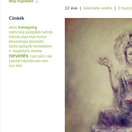
Még régebbiek
12 éve
|
késmárki endre
|
0 hozz
Címkék
betegség
alvás
egészség
gyógyítás
hahota
hahota jóga klub
humor
kineziológia
késmárki
lászló:gyógyító kéztartások
ii.
megelőzés
munka
nevetés
nyár
pénz
rák
szeretet
táplálkozás
vers
vicc
élet