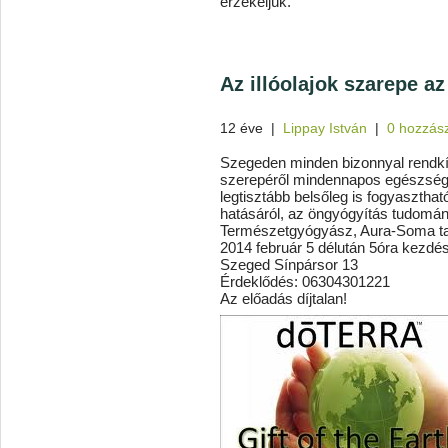
érzékeljük.
Az illóolajok szarepe a
12 éve
|
Lippay István
|
0 hozzás
Szegeden minden bizonnyal rendkív
szerepéről mindennapos egészségü
legtisztább belsőleg is fogyasztha
hatásáról, az öngyógyítás tudomá
Természetgyógyász, Aura-Soma t
2014 február 5 délután 5óra kezdés
Szeged Sínpársor 13
Érdeklődés: 06304301221
Az előadás díjtalan!