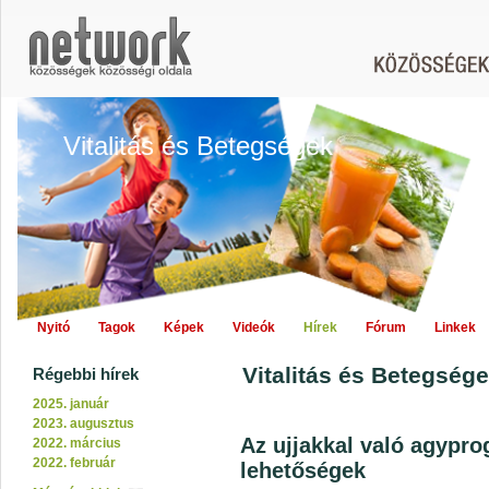
Vitalitás és Betegségek
Nyitó
Tagok
Képek
Videók
Hírek
Fórum
Linkek
Vitalitás és Betegségek
Régebbi hírek
2025. január
2023. augusztus
Az ujjakkal való agypr
2022. március
2022. február
lehetőségek