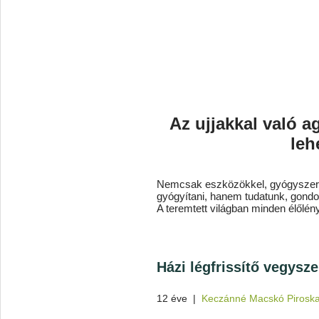
Az ujjakkal való 
leh
Nemcsak eszközökkel, gyógyszerek
gyógyítani, hanem tudatunk, gondo
A teremtett világban minden élőlén
Házi légfrissítő vegys
12 éve
|
Keczánné Macskó Pirosk