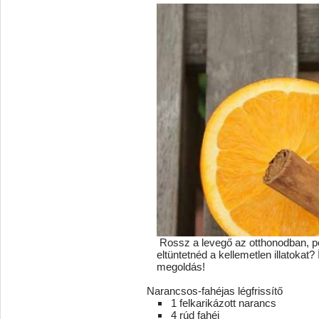
Rossz a levegő az otthonodban, pe
eltüntetnéd a kellemetlen illatok
megoldás!
Narancsos-fahéjas légfrissítő
1 felkarikázott narancs
4 rúd fahéj