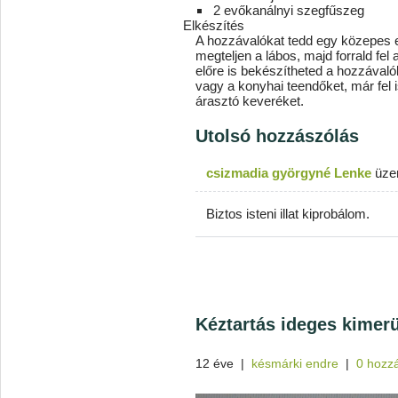
2 evőkanálnyi szegfűszeg
Elkészítés
A hozzávalókat tedd egy közepes e
megteljen a lábos, majd forrald fel
előre is bekészítheted a hozzával
vagy a konyhai teendőket, már fel i
árasztó keveréket.
Utolsó hozzászólás
csizmadia györgyné Lenke
üze
Biztos isteni illat kiprobálom.
Kéztartás ideges kimerü
12 éve
|
késmárki endre
|
0 hozz