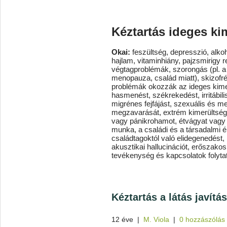
Kéztartás ideges ki
Okai:
feszültség, depresszió, alkoh
hajlam, vitaminhiány, pajzsmirigy
végtagproblémák, szorongás (pl. a 
menopauza, család miatt), skizofr
problémák okozzák az ideges kimer
hasmenést, székrekedést, irritábili
migrénes fejfájást, szexuális és 
megzavarását, extrém kimerültsége
vagy pánikrohamot, étvágyat vagy
munka, a családi és a társadalmi é
családtagoktól való elidegenedést, 
akusztikai hallucinációt, erőszakos
tevékenység és kapcsolatok folytat
Kéztartás a látás javítá
12 éve
|
M. Viola
|
0 hozzászólás