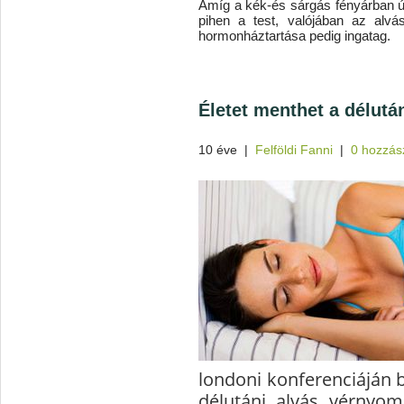
Amíg a kék-és sárgás fényárban ú
pihen a test, valójában az alv
hormonháztartása pedig ingatag.
Életet menthet a délutá
10 éve
|
Felföldi Fanni
|
0 hozzás
londoni konferenciáján 
délutáni alvás vérnyom