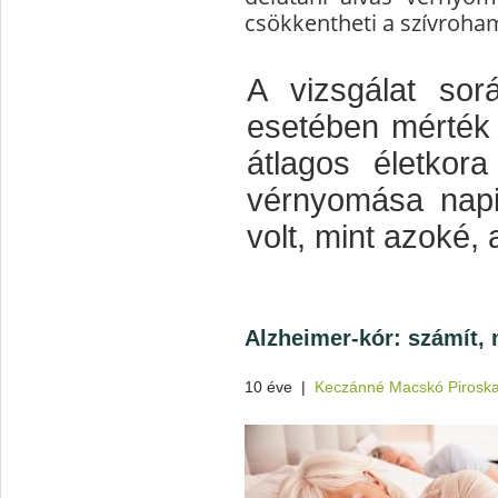
csökkentheti a szívroha
A vizsgálat so
esetében mérték 
átlagos életkor
vérnyomása napi
volt, mint azoké, 
Alzheimer-kór: számít, 
10 éve
|
Keczánné Macskó Pirosk