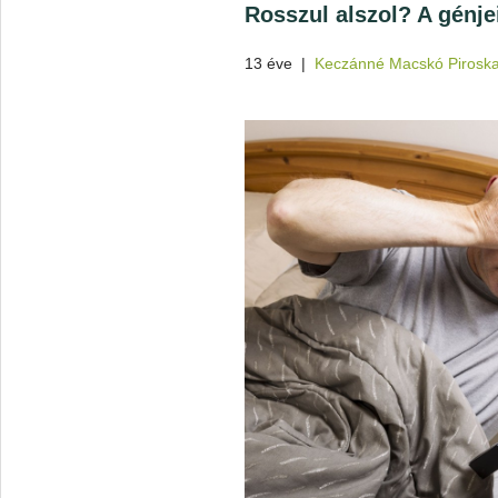
Rosszul alszol? A génje
13 éve
|
Keczánné Macskó Pirosk