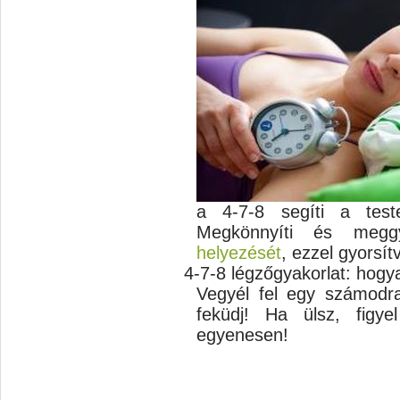
a 4-7-8 segíti a test
Megkönnyíti és meg
helyezését
, ezzel gyorsít
4-7-8 légzőgyakorlat: hogy
Vegyél fel egy számodra 
feküdj! Ha ülsz, figy
egyenesen!