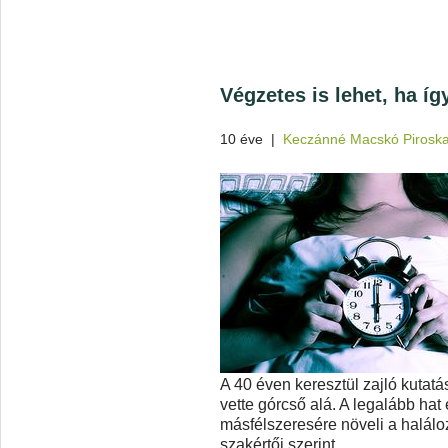
Végzetes is lehet, ha íg
10 éve
|
Keczánné Macskó Pirosk
A 40 éven keresztül zajló kutat
vette górcső alá. A legalább hat
másfélszeresére növeli a halál
szakértői szerint.