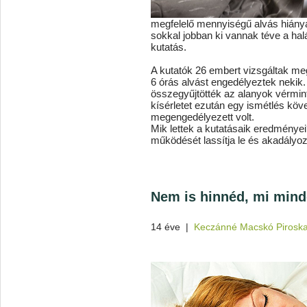
megfelelő mennyiségű alvás hiány
sokkal jobban ki vannak téve a halál
kutatás.
A kutatók 26 embert vizsgáltak me
6 órás alvást engedélyeztek nekik
összegyűjtötték az alanyok vérmint
kísérletet ezután egy ismétlés követ
megengedélyezett volt.
Mik lettek a kutatásaik eredményei
működését lassítja le és akadályo
Nem is hinnéd, mi mind
14 éve
|
Keczánné Macskó Pirosk