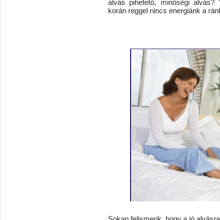
alvás pihetető, minőségi alvás?
korán reggel nincs energiánk a rán
Sokan felismerik, hogy a jó alvás