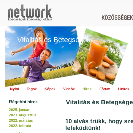
Vitalitás és Betegségek
Nyitó
Tagok
Képek
Videók
Hírek
Fórum
Linkek
Vitalitás és Betegsége
Régebbi hírek
2025. január
2023. augusztus
10 alvás trükk, hogy sz
2022. március
2022. február
lefeküdtünk!