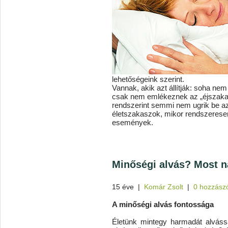
lehetőségeink szerint.
Vannak, akik azt állítják: soha n
csak nem emlékeznek az „éjszakai 
rendszerint semmi nem ugrik be az
életszakaszok, mikor rendszeres
események.
Minőségi alvás? Most 
15 éve
|
Komár Zsolt
|
0 hozzász
A minőségi alvás fontossága
Életünk mintegy harmadát alvássa