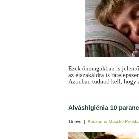
Ezek önmagukban is jelentő
az éjszakáidra is rátelepsz
Azonban tudnod kell, hogy a
Alváshigiénia 10 paranc
16 éve
|
Keczánné Macskó Pirosk