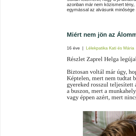
azonban már nem közismert tény,
egymással az alvásunk minősége 
Miért nem jön az Álom
16 éve
|
Lélekpatika Kati és Mária
Részlet Zaprel Helga legúj
Biztosan voltál már úgy, hog
Képtelen, mert nem tudtat b
gyereked rosszul teljesített 
a buszon, mert a munkahely
vagy éppen azért, mert nin