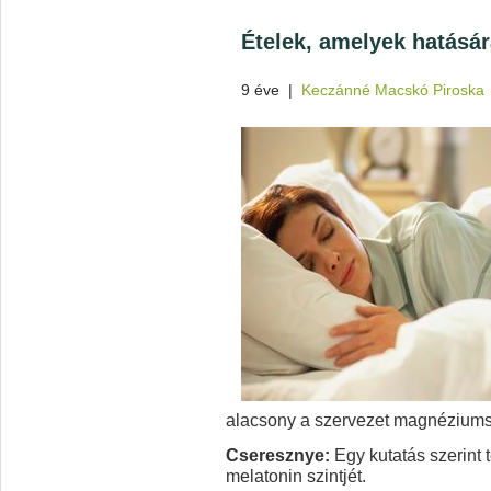
Ételek, amelyek hatásá
9 éve
|
Keczánné Macskó Piroska
alacsony a szervezet magnéziumsz
Cseresznye:
Egy kutatás szerint
melatonin szintjét.