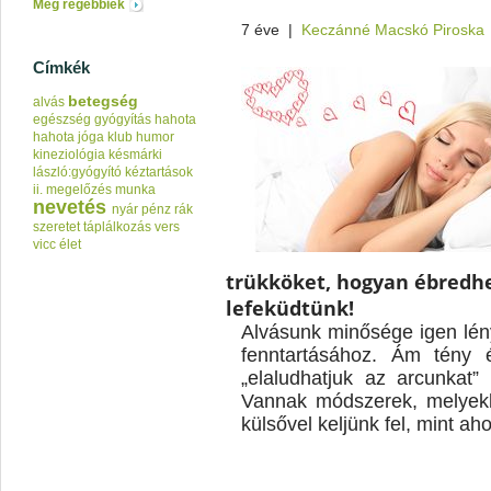
Még régebbiek
7 éve
|
Keczánné Macskó Piroska
Címkék
betegség
alvás
egészség
gyógyítás
hahota
hahota jóga klub
humor
kineziológia
késmárki
lászló:gyógyító kéztartások
ii.
megelőzés
munka
nevetés
nyár
pénz
rák
szeretet
táplálkozás
vers
vicc
élet
trükköket, hogyan ébredh
lefeküdtünk!
Alvásunk minősége igen lé
fenntartásához. Ám tény 
„elaludhatjuk az arcunkat
Vannak módszerek, melyekk
külsővel keljünk fel, mint ah