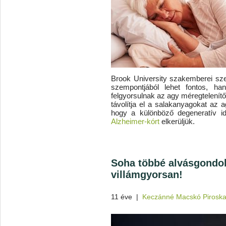
Brook University szakemberei sz
szempontjából lehet fontos, h
felgyorsulnak az agy méregtelenít
távolítja el a salakanyagokat az a
hogy a különböző degeneratív id
Alzheimer-kórt
elkerüljük.
Soha többé alvásgondok!
villámgyorsan!
11 éve
|
Keczánné Macskó Pirosk