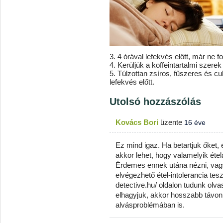
3. 4 órával lefekvés előtt, már ne
4. Kerüljük a koffeintartalmi szerek
5. Túlzottan zsíros, fűszeres és c
lefekvés előtt.
Utolsó hozzászólás
Kovács Bori
üzente
16 éve
Ez mind igaz. Ha betartjuk őket
akkor lehet, hogy valamelyik éte
Érdemes ennek utána nézni, vagy
elvégezhető étel-intolerancia tesz
detective.hu/ oldalon tudunk olva
elhagyjuk, akkor hosszabb távon 
alvásproblémában is.