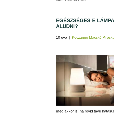
EGÉSZSÉGES-E LÁMPA
ALUDNI?
10 éve
|
Keczánné Macskó Pirosk
még akkor is, ha rövid távú hatás