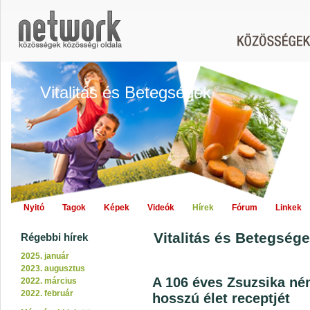
Vitalitás és Betegségek
Nyitó
Tagok
Képek
Videók
Hírek
Fórum
Linkek
Vitalitás és Betegsége
Régebbi hírek
2025. január
2023. augusztus
A 106 éves Zsuzsika nén
2022. március
2022. február
hosszú élet receptjét