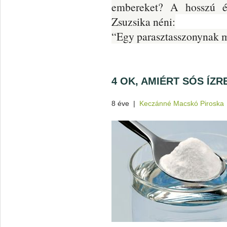
embereket? A hosszú él
Zsuzsika néni:
“Egy parasztasszonynak m
4 OK, AMIÉRT SÓS ÍZ
8 éve
|
Keczánné Macskó Piroska