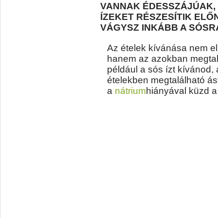
VANNAK ÉDESSZÁJÚAK, 
ÍZEKET RÉSZESÍTIK ELŐN
VÁGYSZ INKÁBB A SÓSRA
Az ételek kívánása nem el
hanem az azokban megtalá
például a sós ízt kívánod,
ételekben megtalálható á
a
nátrium
hiányával küzd a