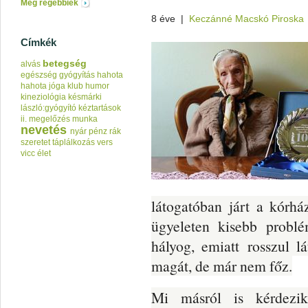
Még régebbiek
8 éve
|
Keczánné Macskó Piroska
Címkék
betegség
alvás
egészség
gyógyítás
hahota
hahota jóga klub
humor
kineziológia
késmárki
lászló:gyógyító kéztartások
ii.
megelőzés
munka
nevetés
nyár
pénz
rák
szeretet
táplálkozás
vers
vicc
élet
látogatóban járt a kórhá
ügyeleten kisebb probl
hályog, emiatt rosszul l
magát, de már nem főz.
Mi másról is kérdezik