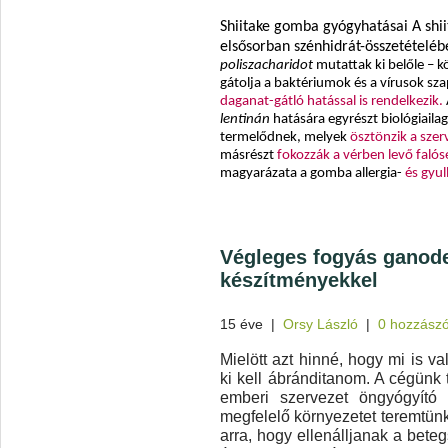
Shiitake gomba gyógyhatásai A sh
elsősorban szénhidrát-összetételébe
poliszacharidot
mutattak ki belőle – k
gátolja a baktériumok és a vírusok sz
daganat-gátló hatással is rendelkezik.
lentinán
hatására egyrészt biológiaila
termelődnek, melyek
ösztönzik a sz
másrészt
fokozzák a vérben levő falós
magyarázata a gomba allergia-
és gyu
Végleges fogyás ganod
készítményekkel
15 éve
|
Orsy László
|
0 hozzászó
Mielött azt hinné, hogy mi is v
ki kell ábránditanom. A cégünk
emberi szervezet öngyógyít
megfelelő környezetet teremtün
arra, hogy ellenálljanak a beteg