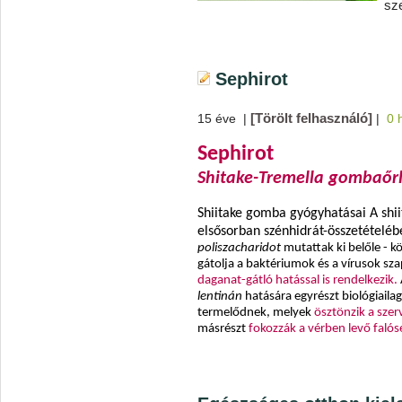
sz
Sephirot
[Törölt felhasználó]
15 éve
|
|
0 
Sephirot
Shitake-Tremella gombaőr
Shiitake gomba gyógyhatásai A sh
elsősorban szénhidrát-összetételébe
poliszacharidot
mutattak ki belőle - k
gátolja a baktériumok és a vírusok sz
daganat-gátló hatással is rendelkezik.
lentinán
hatására egyrészt biológiaila
termelődnek, melyek
ösztönzik a sz
másrészt
fokozzák a vérben levő falós