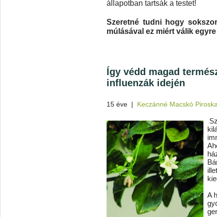
állapotban tartsák a testet!
Szeretné tudni hogy sokszor
múlásával ez miért válik egy
Így védd magad termész
influenzák idején
15 éve
|
Keczánné Macskó Pirosk
Sz
kil
im
Ah
ház
Bá
il
kie
A h
gy
ger