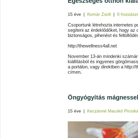
Egészséges otthon kial
15 éve
|
Komár Zsolt
|
0 hozzász
Csoportunk létrehozta internetes po
segíteni az érdeklődőket, hogy az
biztonságos, pihenést és feltöltődé
http://thewellness4all.net
November 13-án mindenki számára n
kiállításból és ingyenes görgőmas
a portálon, vagy direktben a http:/
címen.
Öngyógyítás mágnesse
15 éve
|
Keczánné Macskó Pirosk