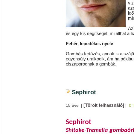
vi
az
id
mi
Az
és egy kis segítséget, mi állhat a h
Fehér, lepedékes nyelv
Gombás fertőzés, annak is a szájü
egyensúly uralkodik, ám ha például
elszaporodnak a gombák.
Sephirot
[Törölt felhasználó]
15 éve
|
|
0 
Sephirot
Shitake-Tremella gombaőr