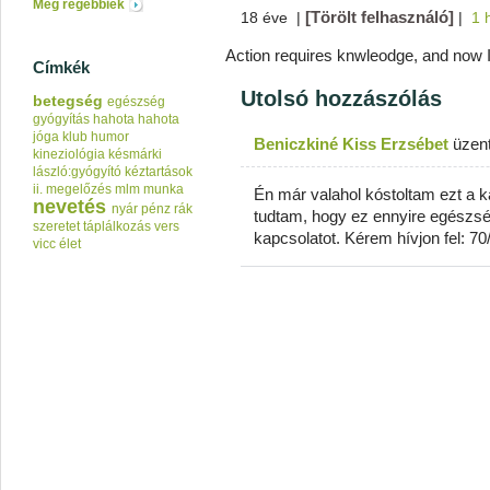
Még régebbiek
[Törölt felhasználó]
18 éve
|
|
1 
Action requires knwleodge, and now I
Címkék
Utolsó hozzászólás
betegség
egészség
gyógyítás
hahota
hahota
jóga klub
humor
Beniczkiné Kiss Erzsébet
üzen
kineziológia
késmárki
lászló:gyógyító kéztartások
ii.
megelőzés
mlm
munka
Én már valahol kóstoltam ezt a k
nevetés
nyár
pénz
rák
tudtam, hogy ez ennyire egészsé
szeretet
táplálkozás
vers
kapcsolatot. Kérem hívjon fel: 7
vicc
élet