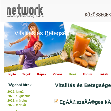
Vitalitás és Betegségek
Nyitó
Tagok
Képek
Videók
Hírek
Fórum
Linkek
Vitalitás és Betegségek
Régebbi hírek
2025. január
2023. augusztus
2022. március
EgÃÂ©szsÃÂ©ges kÃ
2022. február