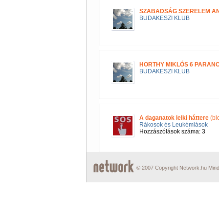
SZABADSÁG SZERELEM A
BUDAKESZI KLUB
HORTHY MIKLÓS 6 PARAN
BUDAKESZI KLUB
A daganatok lelki háttere
(bl
Rákosok és Leukémiások
Hozzászólások száma: 3
© 2007 Copyright Network.hu Minde