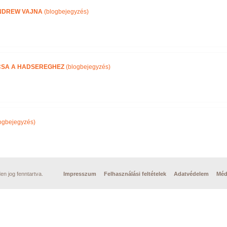
NDREW VAJNA
(blogbejegyzés)
CSA A HADSEREGHEZ
(blogbejegyzés)
ogbejegyzés)
n jog fenntartva.
Impresszum
Felhasználási feltételek
Adatvédelem
Méd