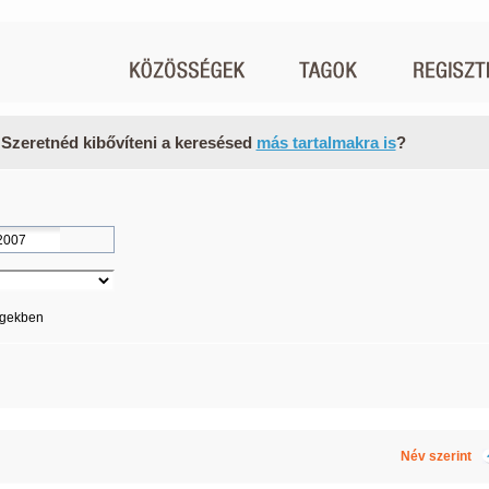
 Szeretnéd kibővíteni a keresésed
más tartalmakra is
?
égekben
Név szerint