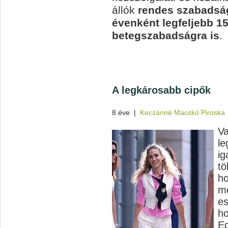
állók
rendes szabadság
évenként legfeljebb 
betegszabadságra is
.
A legkárosabb cipők
8 éve
|
Keczánné Macskó Piroska
Va
le
ig
tö
ho
me
es
ho
Eg