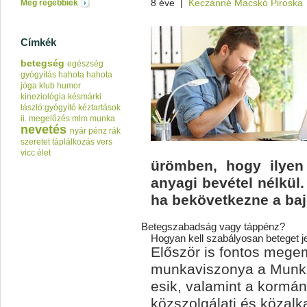
8 éve
|
Keczánné Macskó Piroska
Még régebbiek
Címkék
betegség
egészség
gyógyítás
hahota
hahota
jóga klub
humor
kineziológia
késmárki
lászló:gyógyító kéztartások
ii.
megelőzés
mlm
munka
nevetés
nyár
pénz
rák
szeretet
táplálkozás
vers
vicc
élet
ürömben, hogy ilye
anyagi bevétel nélkül
ha bekövetkezne a baj
Betegszabadság vagy táppénz?
Hogyan kell szabályosan beteget j
Először is fontos megem
munkaviszonya a Munka
esik, valamint a kormány
közszolgálati és közalk