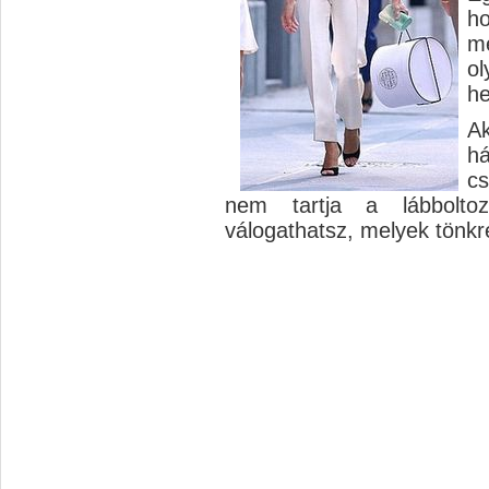
ho
mé
ol
he
Ak
h
cs
nem tartja a lábbolto
válogathatsz, melyek tönkre