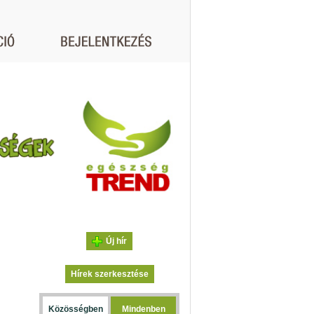
Új hír
Hírek szerkesztése
Közösségben
Mindenben