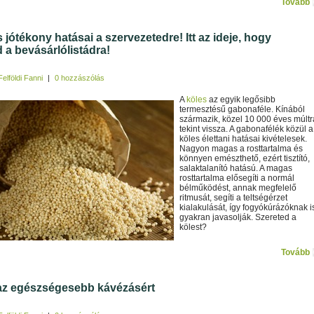
Tovább
 jótékony hatásai a szervezetedre! Itt az ideje, hogy
d a bevásárlólistádra!
Felföldi Fanni
|
0 hozzászólás
A
köles
az egyik legősibb
termesztésű gabonaféle. Kínából
származik, közel 10 000 éves múltr
tekint vissza. A gabonafélék közül a
köles élettani hatásai kivételesek.
Nagyon magas a rosttartalma és
könnyen emészthető, ezért tisztító,
salaktalanító hatású. A magas
rosttartalma elősegíti a normál
bélműködést, annak megfelelő
ritmusát, segíti a teltségérzet
kialakulását, így fogyókúrázóknak i
gyakran javasolják. Szereted a
kölest?
Tovább
 az egészségesebb kávézásért