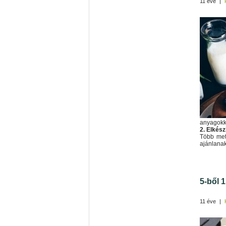
11 éve
|
anyagokka
2. Elkész
Több met
ajánlanak
5-ből 
11 éve
|