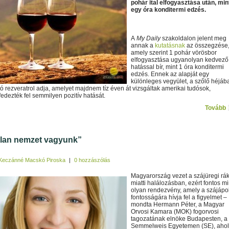
pohár ital elfogyasztása után, min
egy óra konditermi edzés.
A
My Daily
szakoldalon jelent meg
annak a
kutatásnak
az összegzése
amely szerint 1 pohár vörösbor
elfogyasztása ugyanolyan kedvező
hatással bír, mint 1 óra konditermi
edzés. Ennek az alapját egy
különleges vegyület, a szőlő héjáb
ató rezveratrol adja, amelyet majdnem tíz éven át vizsgáltak amerikai tudósok,
dezték fel semmilyen pozitív hatását.
Tovább
lan nemzet vagyunk”
Keczánné Macskó Piroska
|
0 hozzászólás
Magyarország vezet a szájüregi rá
miatti halálozásban, ezért fontos m
olyan rendezvény, amely a szájápo
fontosságára hívja fel a figyelmet –
mondta Hermann Péter, a Magyar
Orvosi Kamara (MOK) fogorvosi
tagozatának elnöke Budapesten, a
Semmelweis Egyetemen (SE), ahol