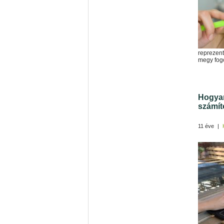
reprezent
megy fog
Hogyan
számí
11 éve
|