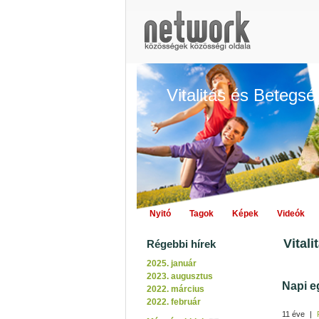
Vitalitás és Betegs
Nyitó
Tagok
Képek
Videók
Vital
Régebbi hírek
2025. január
2023. augusztus
Napi e
2022. március
2022. február
11 éve
|