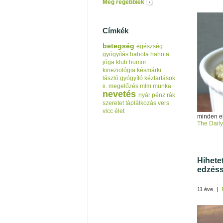
Még régebbiek
Címkék
betegség
egészség
gyógyítás
hahota
hahota
jóga klub
humor
kineziológia
késmárki
lászló:gyógyító kéztartások
ii.
megelőzés
mlm
munka
nevetés
nyár
pénz
rák
szeretet
táplálkozás
vers
vicc
élet
minden el
The Dail
Hihete
edzésse
11 éve
|