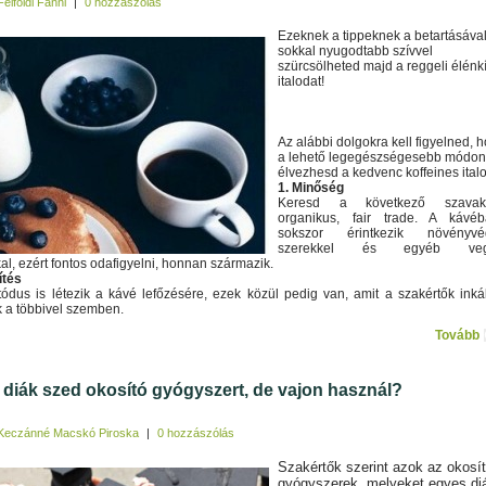
Felföldi Fanni
|
0 hozzászólás
Ezeknek a tippeknek a betartásáva
sokkal nyugodtabb szívvel
szürcsölheted majd a reggeli élénk
italodat!
Az alábbi dolgokra kell figyelned, 
a lehető legegészségesebb módon
élvezhesd a kedvenc koffeines italo
1. Minőség
Keresd a következő szavaka
organikus, fair trade. A kávé
sokszor érintkezik növényvé
szerekkel és egyéb veg
l, ezért fontos odafigyelni, honnan származik.
ítés
ódus is létezik a kávé lefőzésére, ezek közül pedig van, amit a szakértők ink
 a többivel szemben.
Tovább
1 diák szed okosító gyógyszert, de vajon használ?
Keczánné Macskó Piroska
|
0 hozzászólás
Szakértők szerint azok az okosí
gyógyszerek, melyeket egyes di