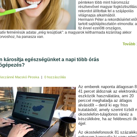
pénteken több mint háromszáz
résztvevővel magyar fogköztisztítás
rekordot állítottak fel a szájápolás
világnapja alkalmából.
Hermann Péter a rekordkísérlet előt
tartott sajtótájékoztatón elmondta: a
tíz évvel ezelőtti országos,
atív felmérésük adatai „elég lesújtóak”: a magyarok kétharmada kizárólag akkor
orvoshoz, ha panasza van.
Tovább
 károsítja egészségünket a napi több órás
tógépezés?
Keczánné Macskó Piroska
|
0 hozzászólás
Az emberek naponta átlagosan 8
41 percet áldoznak az elektronik
eszközök használatára, ami 20
perccel meghaladja az átlagos
alvásidőt – derül ki egy friss
kutatásból, amely szerint tízből 
okostelefon-tulajdonos ránéz a
készülékére, ha az felébreszti ők
éjjel.
Az okostelefonosok 81 százalék
sohasem kapcsolja ki vagy némí