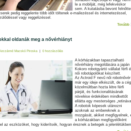
le a mobilját, még lefekvéskor
sem. A kutatásba bevont felnőtte
zserek pedig reggelente több időt töltenek e-mailezéssel és internetezéssel,
zülődéssel vagy reggelizéssel.
Tovább
kkal oldanák meg a nővérhiányt
Keczánné Macskó Piroska
|
0 hozzászólás
A kórházakban tapasztalható
nővérhiány megoldására a japán
Kokoro robotgyártó vállalat férfi 
női robotápolókat készített.
Az Actroid F nevű női robotnővér
már egy ideje elkészült, de a cég
közelmúltban hozta létre férfi
párját, és funkcionalitásának
növelése érdekében mindkettőt
ellátta egy mesterséges „retináva
A robotok képesek utánozni
azoknak az embereknek a
mozgását, akiket megfigyelnek, 
a kórházakban megfigyelőként
 el az eszközöket, hogy kiderítsék, hogyan éreznek a betegek a jelenlétükben