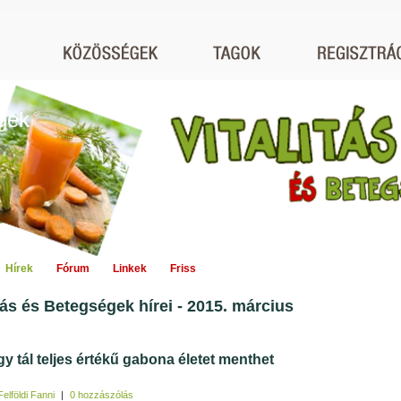
égek
Hírek
Fórum
Linkek
Friss
itás és Betegségek hírei - 2015. március
gy tál teljes értékű gabona életet menthet
Felföldi Fanni
|
0 hozzászólás