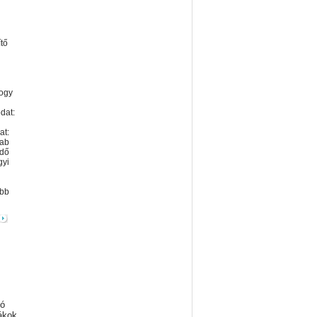
l
ítő
hogy
dat:
t:
bab
dő
yi
ább
tó
ákok