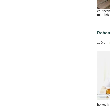
és tinéd
mint kés
Roboto
11 éve
|
helyezik