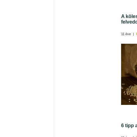
A köles
felved
11 éve
|
6 tipp