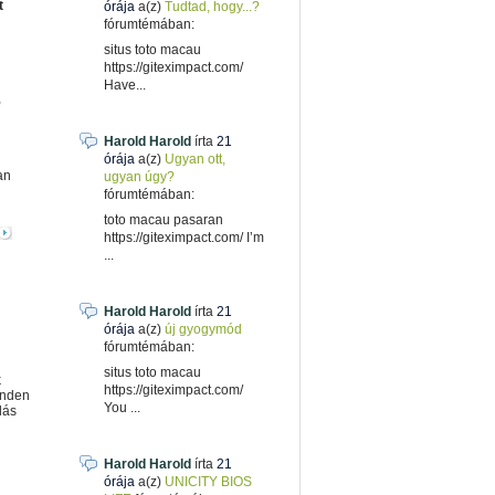
t
órája
a(z)
Tudtad, hogy...?
fórumtémában:
situs toto macau
https://giteximpact.com/
Have...
,
Harold Harold
írta
21
órája
a(z)
Ugyan ott,
an
ugyan úgy?
fórumtémában:
toto macau pasaran
https://giteximpact.com/ I’m
...
Harold Harold
írta
21
órája
a(z)
új gyogymód
fórumtémában:
situs toto macau
k
https://giteximpact.com/
inden
You ...
lás
Harold Harold
írta
21
órája
a(z)
UNICITY BIOS