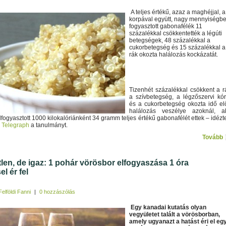
A teljes értékű, azaz a maghéjjal, a
korpával együtt, nagy mennyiségb
fogyasztott gabonafélék 11
százalékkal csökkentették a légúti
betegségek, 48 százalékkal a
cukorbetegség és 15 százalékkal a
rák okozta halálozás kockázatát.
Tizenhét százalékkal csökkent a r
a szívbetegség, a légzőszervi kó
és a cukorbetegség okozta idő elő
halálozás veszélye azoknál, a
fogyasztott 1000 kilokalóriánként 34 gramm teljes értékű gabonafélét ettek – idézt
y Telegraph
a tanulmányt.
Tovább
tlen, de igaz: 1 pohár vörösbor elfogyaszása 1 óra
l ér fel
Felföldi Fanni
|
0 hozzászólás
Egy kanadai kutatás olyan
vegyületet talált a vörösborban,
amely ugyanazt a hatást éri el eg