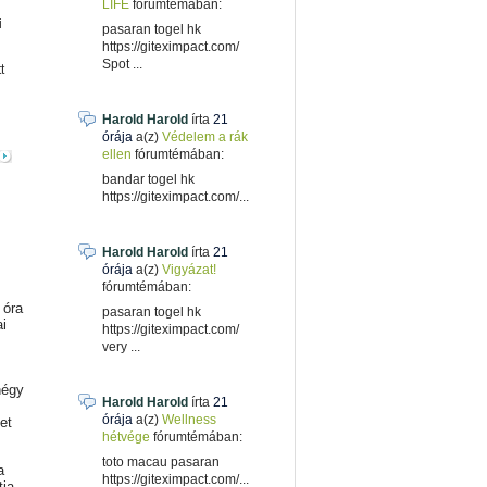
LIFE
fórumtémában:
i
pasaran togel hk
https://giteximpact.com/
Spot ...
t
Harold Harold
írta
21
órája
a(z)
Védelem a rák
ellen
fórumtémában:
bandar togel hk
https://giteximpact.com/...
Harold Harold
írta
21
órája
a(z)
Vigyázat!
fórumtémában:
 óra
pasaran togel hk
ai
https://giteximpact.com/
very ...
négy
Harold Harold
írta
21
órája
a(z)
Wellness
et
hétvége
fórumtémában:
toto macau pasaran
a
https://giteximpact.com/...
tja