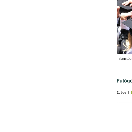
informác
Futógé
11 éve
|