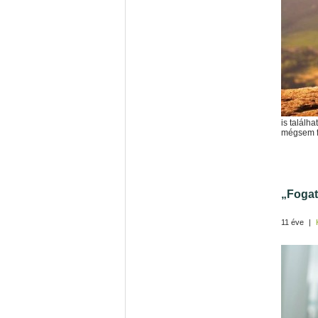
is találh
mégsem fe
„Fogat
11 éve
|