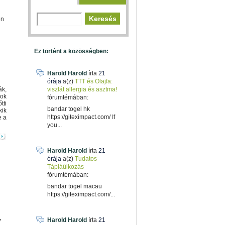
en
Ez történt a közösségben:
Harold Harold
írta
21
órája
a(z)
TTT és Olajfa:
ák,
viszlát allergia és asztma!
rok
fórumtémában:
tti
bandar togel hk
kik
https://giteximpact.com/ If
e a
you...
Harold Harold
írta
21
órája
a(z)
Tudatos
Tápláűlkozás
fórumtémában:
bandar togel macau
https://giteximpact.com/...
Harold Harold
írta
21
y