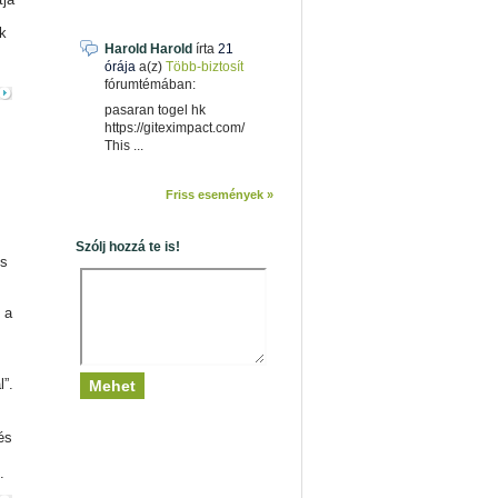
k
Harold Harold
írta
21
órája
a(z)
Több-biztosít
fórumtémában:
pasaran togel hk
https://giteximpact.com/
This ...
Friss események »
Szólj hozzá te is!
és
 a
l”.
és
.