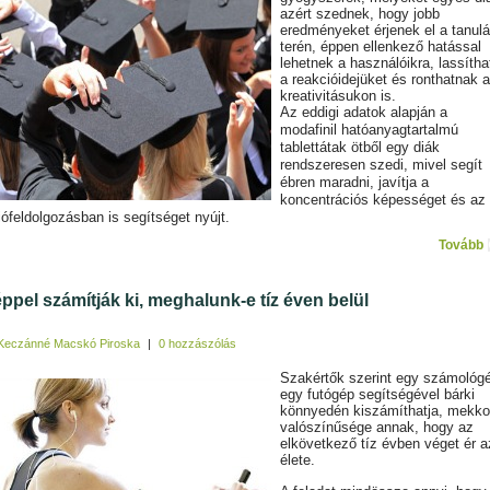
azért szednek, hogy jobb
eredményeket érjenek el a tanul
terén, éppen ellenkező hatással
lehetnek a használóikra, lassítha
a reakcióidejüket és ronthatnak a
kreativitásukon is.
Az eddigi adatok alapján a
modafinil hatóanyagtartalmú
tablettátak ötből egy diák
rendszeresen szedi, mivel segít
ébren maradni, javítja a
koncentrációs képességet és az
iófeldolgozásban is segítséget nyújt.
Tovább
ppel számítják ki, meghalunk-e tíz éven belül
Keczánné Macskó Piroska
|
0 hozzászólás
Szakértők szerint egy számológ
egy futógép segítségével bárki
könnyedén kiszámíthatja, mekko
valószínűsége annak, hogy az
elkövetkező tíz évben véget ér a
élete.