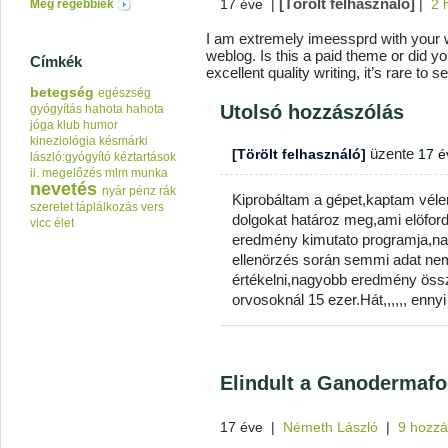
[Törölt felhasználó]
17 éve
|
|
2 
Még régebbiek
I am extremely imeessprd with your wr
weblog. Is this a paid theme or did y
Címkék
excellent quality writing, it’s rare to 
betegség
egészség
Utolsó hozzászólás
gyógyítás
hahota
hahota
jóga klub
humor
kineziológia
késmárki
üzente
[Törölt felhasználó]
17 é
lászló:gyógyító kéztartások
ii.
megelőzés
mlm
munka
nevetés
nyár
pénz
rák
Kiprobáltam a gépet,kaptam vélem
szeretet
táplálkozás
vers
dolgokat határoz meg,ami elöford
vicc
élet
eredmény kimutato programja,na 
ellenörzés során semmi adat nem
értékelni,nagyobb eredmény össz
orvosoknál 15 ezer.Hát,,,,,, ennyi 
Elindult a Ganodermafo
17 éve
|
Németh László
|
9 hozzá