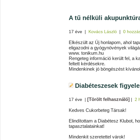
A tű nélküli akupunktúr
17 éve
|
Kovács László
|
0 hozzá
Elkészült az Új honlapom, ahol tap
eligazodni a gyógynövények világá
www. tonikum.hu
Rengeteg információ került fel, a 
feltett kérdésekre.
Mindenkinek jó böngészést kíváno
Diabéteszesek figyel
[Törölt felhasználó]
17 éve
|
|
2 
Kedves Cukorbeteg Társak!
Elindítottam a Diabétesz Klubot,
tapasztalatainkat!
Mindenkit szeretettel várok!