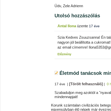
Üdv, Zele Adrienn
Utolsó hozzászólás
Antal Ilona
üzente
17 éve
Szia Kedves Zsuuzsanna! Én talá
nagyon jól beállította a cukromat!
az email címemre! Ilona5353@gma
Előzmény
Életmód tanácsok mi
[Törölt felhasználó]
17 éve
|
|
0 
Szabaduljon meg azoktól a "nyaval
mindennapjait!
Korunk számtalan civilizációs beteg
egyensúlyban élő népek már évezrede