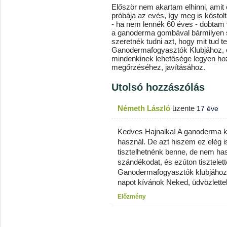
Először nem akartam elhinni, amit
próbája az evés, így meg is kósto
- ha nem lennék 60 éves - dobtam 
a ganoderma gombával bármilyen s
szeretnék tudni azt, hogy mit tud 
Ganodermafogyasztók Klubjához, e
mindenkinek lehetősége legyen ho
megőrzéséhez, javításához.
Utolsó hozzászólás
Németh László
üzente
17 éve
Kedves Hajnalka! A ganoderma 
használ. De azt hiszem ez elég i
tisztelhetnénk benne, de nem h
szándékodat, és ezúton tisztelet
Ganodermafogyasztók klubjához.
napot kívánok Neked, üdvözlette
Előzmény