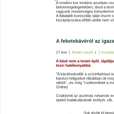
A modern kor embere azonban csak
betonrengetegeinkben, távol a ter
vagyunk mesterséges kényelemre 
A fiatalabb korosztály talán észre s
kiszipolyozása előbb-utóbb nem vá
A feketekávéról az igaza
17 éve
|
Kádár László
|
1 hozzás
A kávé nem a testet építi, táplál
teszi hatékonyabbá.
"A kávékedvelők a szívinfarktust 
kávézó hölgyeket ritkábban üti meg
ráktól"...és még "csökkentheti a mé
Online
)
Csökkenti az asztmás rohamok erő
epekő kialakulásának esélyét, stb.
Sok tévhit él ben