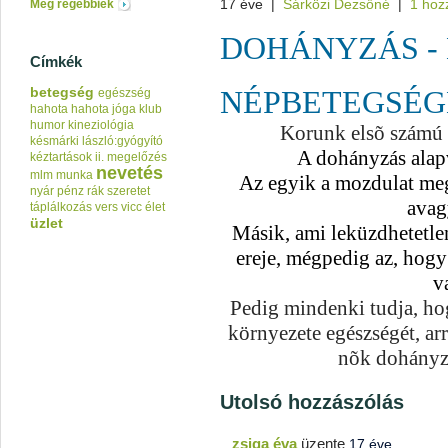
17 éve
|
Sárközi Dezsőné
|
1 hoz
Még régebbiek
DOHÁNYZÁS -
Címkék
betegség
NÉPBETEGSÉG
egészség
hahota
hahota jóga klub
humor
kineziológia
Korunk elsõ számú 
késmárki lászló:gyógyító
A dohányzás alapv
kéztartások ii.
megelőzés
nevetés
mlm
munka
Az egyik a mozdulat megs
nyár
pénz
rák
szeretet
avagy
táplálkozás
vers
vicc
élet
üzlet
Másik, ami leküzdhetetle
ereje
, mégpedig az, hogy
v
Pedig mindenki tudja, hog
környezete egészségét, arr
nõk dohányzá
Utolsó hozzászólás
zsiga éva
üzente
17 éve