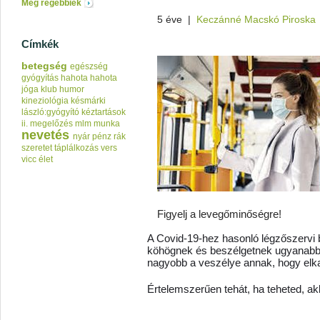
Még régebbiek
5 éve
|
Keczánné Macskó Piroska
Címkék
betegség
egészség
gyógyítás
hahota
hahota
jóga klub
humor
kineziológia
késmárki
lászló:gyógyító kéztartások
ii.
megelőzés
mlm
munka
nevetés
nyár
pénz
rák
szeretet
táplálkozás
vers
vicc
élet
Figyelj a levegőminőségre!
A Covid-19-hez hasonló légzőszervi 
köhögnek és beszélgetnek ugyanabban 
nagyobb a veszélye annak, hogy elka
Értelemszerűen tehát, ha teheted, akk