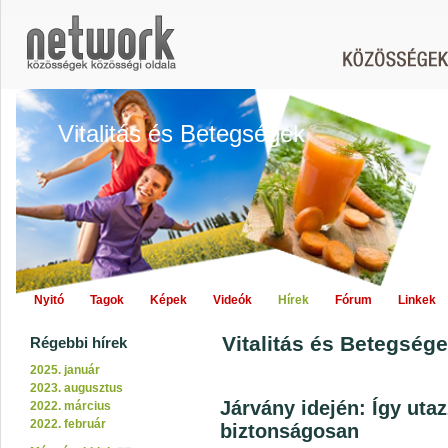
Vitalitás és Betegségek
Nyitó
Tagok
Képek
Videók
Hírek
Fórum
Linkek
Vitalitás és Betegsége
Régebbi hírek
2025. január
2023. augusztus
Járvány idején: Így ut
2022. március
2022. február
biztonságosan