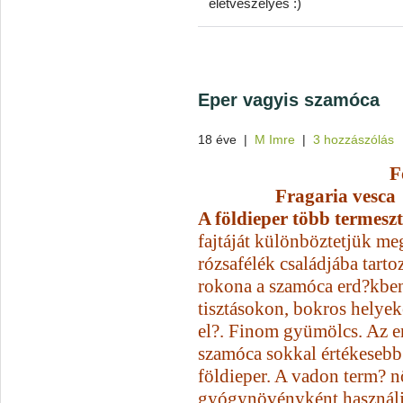
életveszélyes :)
Eper vagyis szamóca
18 éve
|
M Imre
|
3 hozzászólás
F
Fragaria vesca
A földieper több termeszt
fajtáját különböztetjük me
rózsafélék családjába tarto
rokona a szamóca erd?kbe
tisztásokon, bokros helyek
el?. Finom gyümölcs. Az e
szamóca sokkal értékesebb 
földieper. A vadon term? n
gyógynövényként használj