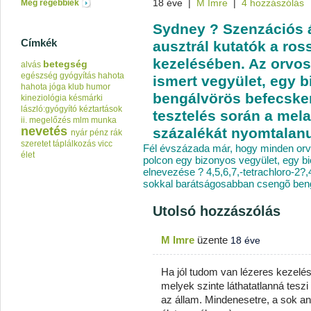
18 éve
|
M Imre
|
4 hozzászólás
Még régebbiek
Sydney ? Szenzációs á
Címkék
ausztrál kutatók a ros
kezelésében. Az orvo
betegség
alvás
egészség
gyógyítás
hahota
ismert vegyület, egy 
hahota jóga klub
humor
bengálvörös befecsken
kineziológia
késmárki
lászló:gyógyító kéztartások
tesztelés során a mel
ii.
megelőzés
mlm
munka
nevetés
százalékát nyomtalanul
nyár
pénz
rák
szeretet
táplálkozás
vicc
Fél évszázada már, hogy minden orvo
élet
polcon egy bizonyos vegyület, egy bio
elnevezése ? 4,5,6,7,-tetrachloro-2?,
sokkal barátságosabban csengõ beng
Utolsó hozzászólás
M Imre
üzente
18 éve
Ha jól tudom van lézeres kezelés
melyek szinte láthatatlanná tesz
az állam. Mindenesetre, a sok a