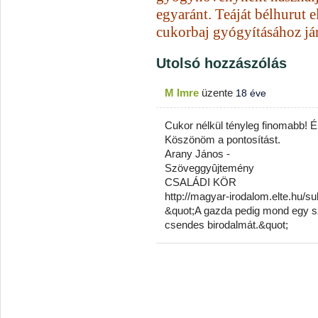
egyaránt. Teáját bélhurut e
cukorbaj gyógyításához já
Utolsó hozzászólás
M Imre
üzente
18 éve
Cukor nélkül tényleg finomabb! 
Köszönöm a pontosítást.
Arany János -
Szöveggyûjtemény
CSALÁDI KÖR
http://magyar-irodalom.elte.hu/su
&quot;A gazda pedig mond egy szi
csendes birodalmát.&quot;