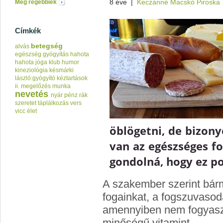
8 éve
|
Keczánné Macskó Piroska
Még régebbiek
Címkék
betegség
alvás
egészség
gyógyítás
hahota
hahota jóga klub
humor
kineziológia
késmárki
lászló:gyógyító kéztartások
ii.
megelőzés
munka
nevetés
nyár
pénz
rák
szeretet
táplálkozás
vers
vicc
élet
öblögetni, de bizony
van az egészséges fo
gondolná, hogy ez po
A szakember szerint bármi
fogainkat, a fogszuvasod
amennyiben nem fogyasz
minőségű vitamint.