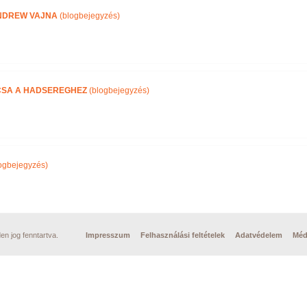
NDREW VAJNA
(blogbejegyzés)
CSA A HADSEREGHEZ
(blogbejegyzés)
ogbejegyzés)
n jog fenntartva.
Impresszum
Felhasználási feltételek
Adatvédelem
Méd