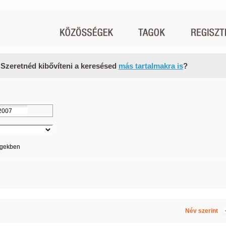
 Szeretnéd kibővíteni a keresésed
más tartalmakra is
?
égekben
Név szerint