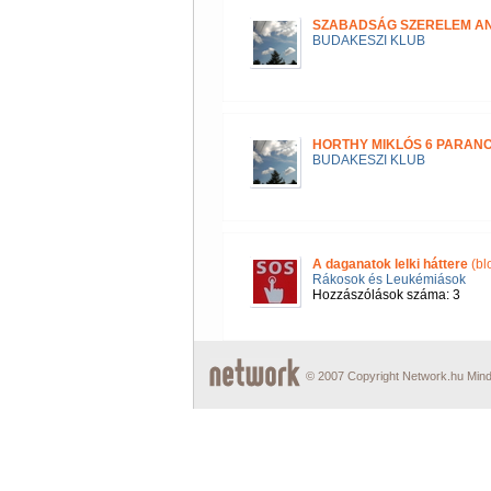
SZABADSÁG SZERELEM A
BUDAKESZI KLUB
HORTHY MIKLÓS 6 PARAN
BUDAKESZI KLUB
A daganatok lelki háttere
(bl
Rákosok és Leukémiások
Hozzászólások száma: 3
© 2007 Copyright Network.hu Minde