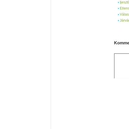
Ijeszt
Ellen
Válasz
Járvá
Kommen