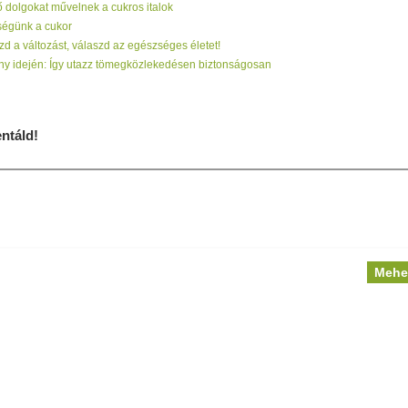
ő dolgokat művelnek a cukros italok
ségünk a cukor
d a változást, válaszd az egészséges életet!
ny idején: Így utazz tömegközlekedésen biztonságosan
táld!