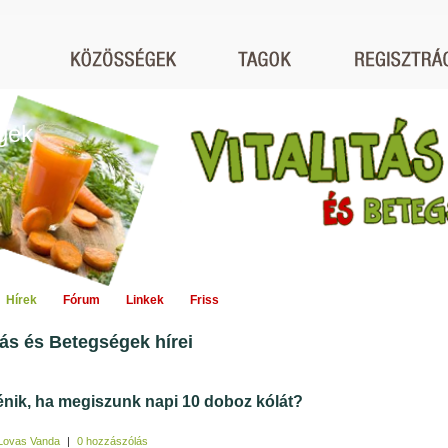
égek
Hírek
Fórum
Linkek
Friss
itás és Betegségek hírei
ténik, ha megiszunk napi 10 doboz kólát?
Lovas Vanda
|
0 hozzászólás