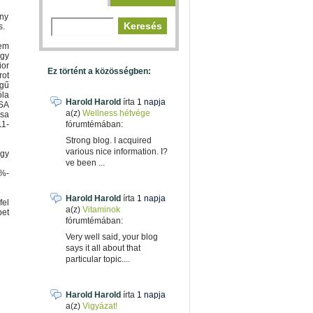
ény
s.
nem
gy
ior
Ez történt a közösségben:
rot
gű
óla
Harold Harold
írta
1 napja
SA
a(z)
Wellness hétvége
ása
1-
fórumtémában:
Strong blog. I acquired
various nice information. I?
egy
ve been ...
6%-
Harold Harold
írta
1 napja
fel
a(z)
Vitaminok
bet
fórumtémában:
Very well said, your blog
says it all about that
particular topic....
Harold Harold
írta
1 napja
a(z)
Vigyázat!