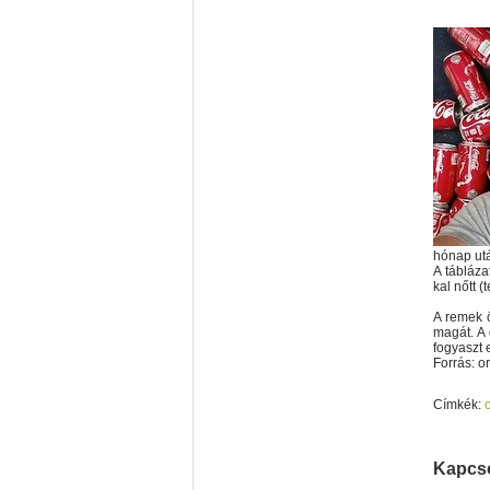
hónap ut
A táblázat
kal nőtt 
A remek ö
magát. A 
fogyaszt 
Forrás: o
Címkék:
Kapcso