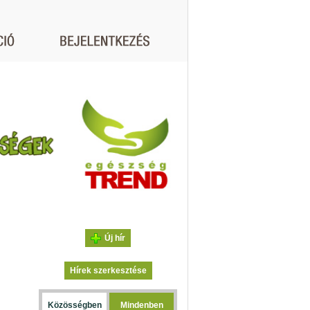
Új hír
Hírek szerkesztése
Közösségben
Mindenben