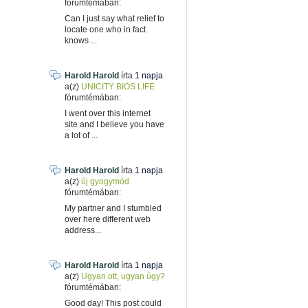
fórumtémában:
Can I just say what relief to
locate one who in fact
knows ...
Harold Harold
írta
1 napja
a(z)
UNICITY BIOS LIFE
fórumtémában:
I went over this internet
site and I believe you have
a lot of ...
Harold Harold
írta
1 napja
a(z)
új gyogymód
fórumtémában:
My partner and I stumbled
over here different web
address...
Harold Harold
írta
1 napja
a(z)
Ugyan ott, ugyan úgy?
fórumtémában:
Good day! This post could