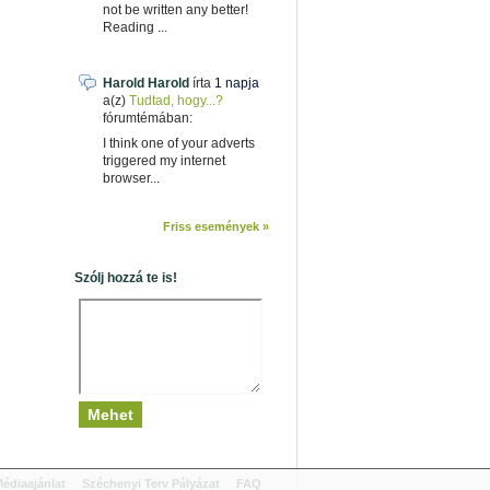
not be written any better!
Reading ...
Harold Harold
írta
1 napja
a(z)
Tudtad, hogy...?
fórumtémában:
I think one of your adverts
triggered my internet
browser...
Friss események »
Szólj hozzá te is!
édiaajánlat
Széchenyi Terv Pályázat
FAQ