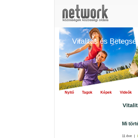
Vitalitás és Betegs
Nyitó
Tagok
Képek
Videók
Vital
Mi tör
11 éve
|