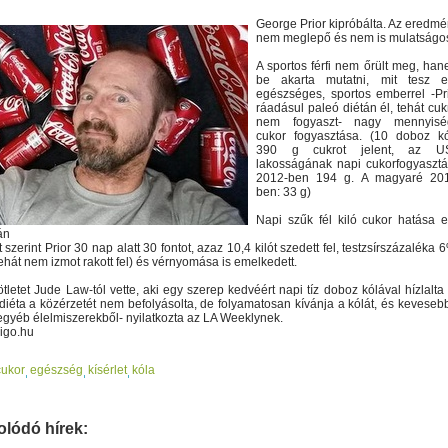
George Prior kipróbálta. Az eredm
nem meglepő és nem is mulatságo
A sportos férfi nem őrült meg, ha
be akarta mutatni, mit tesz e
egészséges, sportos emberrel -Pr
ráadásul paleó diétán él, tehát cuk
nem fogyaszt- nagy mennyisé
cukor fogyasztása. (10 doboz k
390 g cukrot jelent, az U
lakosságának napi cukorfogyaszt
2012-ben 194 g. A magyaré 201
ben: 33 g)
Napi szűk fél kiló cukor hatása 
án
 szerint Prior 30 nap alatt 30 fontot, azaz 10,4 kilót szedett fel, testzsírszázaléka 
(tehát nem izmot rakott fel) és vérnyomása is emelkedett.
tletet Jude Law-tól vette, aki egy szerep kedvéért napi tíz doboz kólával hízlalta 
diéta a közérzetét nem befolyásolta, de folyamatosan kívánja a kólát, és keveseb
egyéb élelmiszerekből- nyilatkozta az LA Weeklynek.
rigo.hu
cukor
egészség
kísérlet
kóla
lódó hírek: