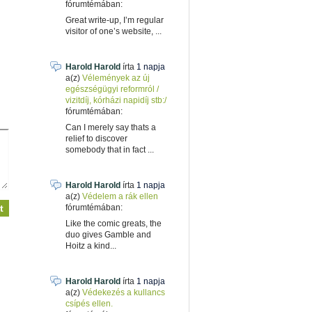
fórumtémában:
Great write-up, I’m regular
visitor of one’s website, ...
Harold Harold
írta
1 napja
a(z)
Vélemények az új
egészségügyi reformról /
vizitdíj, kórházi napidíj stb:/
fórumtémában:
Can I merely say thats a
relief to discover
somebody that in fact ...
Harold Harold
írta
1 napja
a(z)
Védelem a rák ellen
fórumtémában:
Like the comic greats, the
duo gives Gamble and
Hoitz a kind...
Harold Harold
írta
1 napja
a(z)
Védekezés a kullancs
csípés ellen.